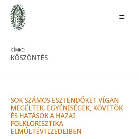
MENÜ
ÉS
WIDGETEK
Magyar Néprajzi Társaság
CÍMKE:
KÖSZÖNTÉS
SOK SZÁMOS ESZTENDŐKET VÍGAN
MEGÉLTEK. EGYÉNISÉGEK, KÖVETŐK
ÉS HATÁSOK A HAZAI
FOLKLORISZTIKA
ELMÚLTÉVTIZEDEIBEN