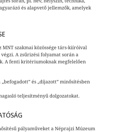
tés során, pl. név, helyszín, technika,
magyarázó és alapvető jellemzők, amelyek
SE
az MNT szakmai közössége társ-kiíróival
 végzi. A zsűrizési folyamat során a
k. A fenti kritériumoknak megfelelően
befogadott” és „díjazott” minősítésben
imagasló teljesítményű dolgozatokat.
HATÓSÁG
minősítésű pályaműveket a Néprajzi Múzeum