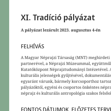
XI. Tradíció pályázat
A pályázat lezárult 2023. augusztus 4-én
FELHÍVÁS
A Magyar Néprajzi Társaság (MNT) meghirdeti a 
partnerével, a Néprajzi Múzeummal, együttmű
Kutatóközpont Néprajztudományi Intézetével. A
kulturális jelenségek gyűjtésével, dokumentálás
egyaránt várunk, bármely korcsoporthoz tartozó
pályázóktól, egyéni és csoportos önkéntes népra
néprajz és kulturális antropológia szakos felsőok
FONTOS DÁTUMOK, ELŐZETES TERV