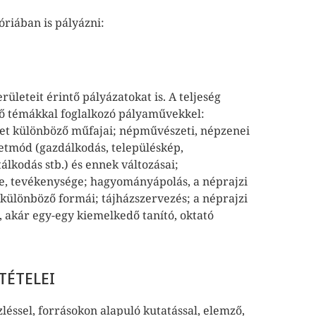
riában is pályázni:
ületeit érintő pályázatokat is. A teljeség
ző témákkal foglalkozó pályaművekkel:
zet különböző műfajai; népművészeti, népzenei
letmód (gazdálkodás, településkép,
tálkodás stb.) és ennek változásai;
te, tevékenysége; hagyományápolás, a néprajzi
 különböző formái; tájházszervezés; a néprajzi
 akár egy-egy kiemelkedő tanító, oktató
TÉTELEI
zléssel, forrásokon alapuló kutatással, elemző,