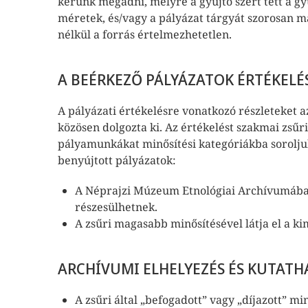
kérünk megadni, melyre a gyűjtő szert tett a gyűj
méretek, és/vagy a pályázat tárgyát szorosan 
nélkül a forrás értelmezhetetlen.
A BEÉRKEZŐ PÁLYÁZATOK ÉRTÉKELÉ
A pályázati értékelésre vonatkozó részleteket 
közösen dolgozta ki. Az értékelést szakmai zsűri
pályamunkákat minősítési kategóriákba sorolju
benyújtott pályázatok:
A Néprajzi Múzeum Etnológiai Archívumába „
részesülhetnek.
A zsűri magasabb minősítésével látja el a k
ARCHÍVUMI ELHELYEZÉS ÉS KUTAT
A zsűri által „befogadott” vagy „díjazott” 