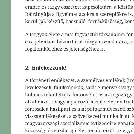
ember és tárgy összetett kapcsolatára, a köztük
Ráirányítja a figyelmet azokra a szereplőkre is,
kerül (pl. készítő, használó, forrásközösség, ker
A tárgyak élete a mai fogyasztói társadalom fo
és a jelenkori háztartások tárgyhasználatára, a
fogalomköréhez és jelenségéhez is.
2. Emlékezzünk!
A történeti emlékezet, a személyes emlékek (írot
levelezések, falukrónikák, saját élmények vagy 
különös tekintettel a katonaéletre, az ingázó gy
alkalmazotti vagy a piacozó, házaló életmódra 
fontosak a háziipari és a népi iparművészeti sz
visszaemlékezései, a szövetkezeti munka írott, 
magyarországi szocializmus évtizedeire vonatk
közösségi és gazdasági élet területeiről, az egyé