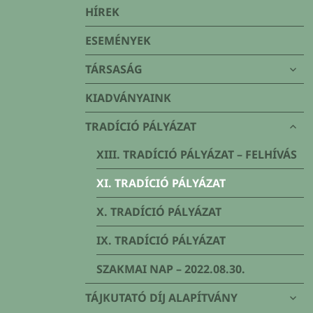
Társaság
HÍREK
ESEMÉNYEK
alme
TÁRSASÁG
szétn
KIADVÁNYAINK
alme
TRADÍCIÓ PÁLYÁZAT
szétn
XIII. TRADÍCIÓ PÁLYÁZAT – FELHÍVÁS
XI. TRADÍCIÓ PÁLYÁZAT
X. TRADÍCIÓ PÁLYÁZAT
IX. TRADÍCIÓ PÁLYÁZAT
SZAKMAI NAP – 2022.08.30.
alme
TÁJKUTATÓ DÍJ ALAPÍTVÁNY
szétn