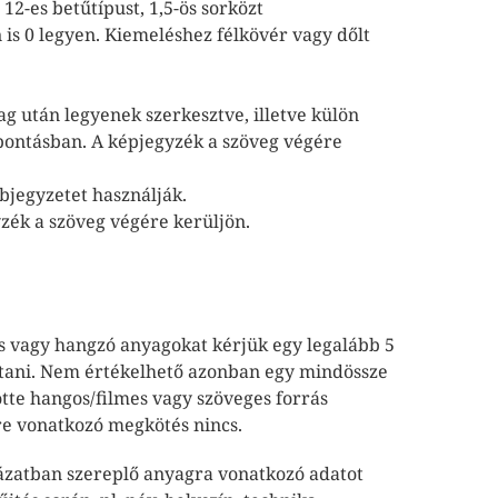
2-es betűtípust, 1,5-ös sorközt
n is 0 legyen. Kiemeléshez félkövér vagy dőlt
 után legyenek szerkesztve, illetve külön
elbontásban. A képjegyzék a szöveg végére
bjegyzetet használják.
yzék a szöveg végére kerüljön.
es vagy hangzó anyagokat kérjük egy legalább 5
jtani. Nem értékelhető azonban egy mindössze
te hangos/filmes vagy szöveges forrás
mre vonatkozó megkötés nincs.
ázatban szereplő anyagra vonatkozó adatot