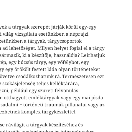
ek a tárgyak szerepét járják körül egy-egy
i világ vizsgálata esetünkben a néprajzi
ezetünkben a tárgyak, tárgycsoportok
 ad lehetőséget. Milyen helyet foglal el a tárgy
zármazik, ki a készítője, használója? Leírhatjuk
kép, egy búcsús tárgy, egy vőfélybot, egy
 egy örökölt festett láda olyan történeteket
követve csodálkozhatunk rá. Természetesen ezt
 szokásjelenség teljes kelléktárára,
ezni, például egy szüreti felvonulás
én otthagyott emléktárgyak vagy egy mai jósda
sadalmi − történeti traumák pillanatai vagy az
ezhetnek komplex tárgykészlettel.
e rávilágít a tárgyak készítéséhez és
kulturális gyakorlatokra és intézményekre,