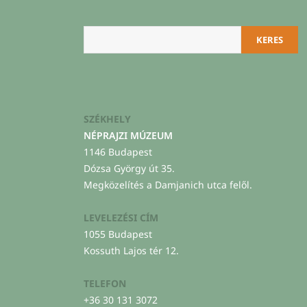
Keresés
KERES
SZÉKHELY
NÉPRAJZI MÚZEUM
1146 Budapest
Dózsa György út 35.
Megközelítés a Damjanich utca felől.
LEVELEZÉSI CÍM
1055 Budapest
Kossuth Lajos tér 12.
TELEFON
+36 30 131 3072