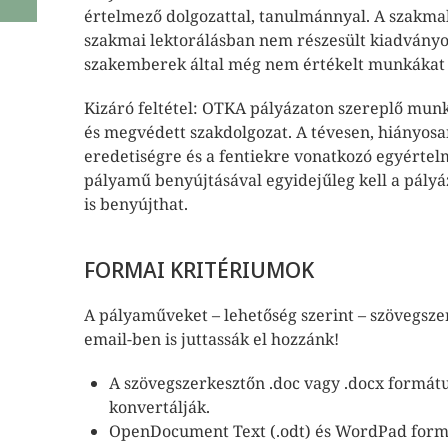
értelmező dolgozattal, tanulmánnyal. A szakmab
szakmai lektorálásban nem részesült kiadványok
szakemberek által még nem értékelt munkákat
Kizáró feltétel: OTKA pályázaton szereplő mun
és megvédett szakdolgozat. A tévesen, hiányos
eredetiségre és a fentiekre vonatkozó egyértelmű
pályamű benyújtásával egyidejűleg kell a pály
is benyújthat.
FORMAI KRITÉRIUMOK
A pályaműveket – lehetőség szerint – szövegsze
email-ben is juttassák el hozzánk!
A szövegszerkesztőn .doc vagy .docx formátum
konvertálják.
OpenDocument Text (.odt) és WordPad formá