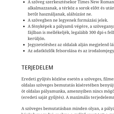
A szöveg szerkesztésekor Times New Roman 1
alkalmazzanak, a térköz a sorok előtt és utá
betűt használjanak, aláhúzást ne.
A szövegben ne legyenek formázási jelek.
A fényképek a pályamű végére, a szöveganyag
fájlban is mellékeljék, legalább 300 dpi-s f
kerüljön.
Jegyzeteléshez az oldalak alján megjelenő lá
Az adatközlők felsorolása és az irodalomjeg
TERJEDELEM
Eredeti gyűjtés közlése esetén a szöveges, film
oldalas szöveges bemutatás kíséretében benyú
öt oldalas pályamunka, amennyiben nincs mögöt
(eredeti saját gyűjtés). A maximális terjedele
A szöveges bemutatásban minden olyan, a pály