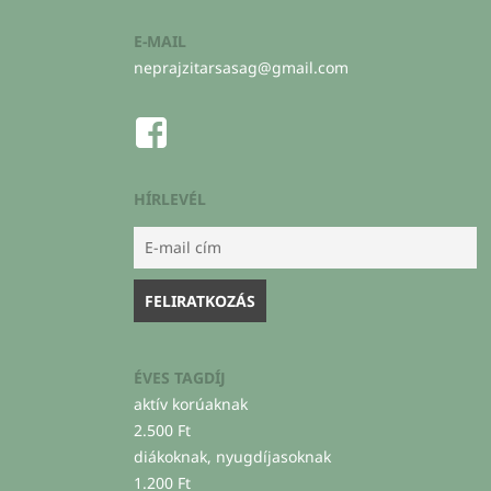
E-MAIL
neprajzitarsasag@gmail.com
HÍRLEVÉL
ÉVES TAGDÍJ
aktív korúaknak
2.500 Ft
diákoknak, nyugdíjasoknak
1.200 Ft