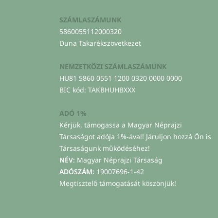
SZÁMLASZÁMUNK
5860055112000320
Duna Takarékszövetkezet
NEMZETKÖZI SZÁMLASZÁMUNK
HU81 5860 0551 1200 0320 0000 0000
BIC kód: TAKBHUHBXXX
ADÓ 1%
Kérjük, támogassa a Magyar Néprajzi
Társaságot adója 1%-ával! Járuljon hozzá Ön is
Társaságunk működéséhez!
NÉV:
Magyar Néprajzi Társaság
ADÓSZÁM:
19007696-1-42
Megtisztelő támogatását köszönjük!