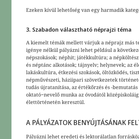
Ezeken kívül lehetőség van egy harmadik kategó
3. Szabadon választható néprajzi téma
A kiemelt témák mellett várjuk a néprajz más ter
igénye nélkül pályázni lehet például a követke
népszokások; néphit; játékkultúra; a népköltés
és néptánc alkotások; tájnyelv; helynevek; az é
lakáskultúra, étkezési szokások, öltözködés, tisz
népművészeti, háziipari szövetkezetek történe
tudás újratanítása, az értékőrzés és -bemutatás
oktató−nevelő munka az óvodától középiskoláig,
élettörténetén keresztül.
A PÁLYÁZATOK BENYÚJTÁSÁNAK FEL
Pályázni lehet eredeti és lektorálatlan forráskö