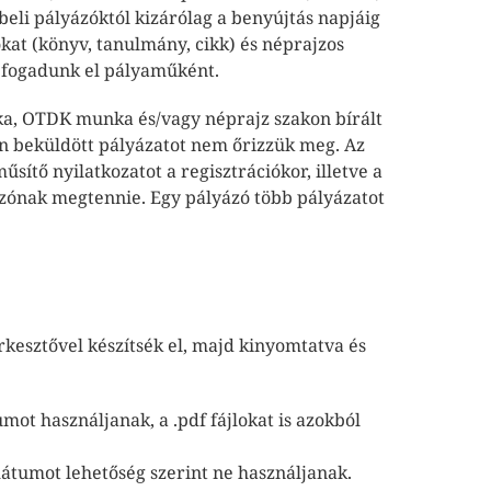
eli pályázóktól kizárólag a benyújtás napjáig
at (könyv, tanulmány, cikk) és néprajzos
 fogadunk el pályaműként.
ka, OTDK munka és/vagy néprajz szakon bírált
an beküldött pályázatot nem őrizzük meg. Az
sítő nyilatkozatot a regisztrációkor, illetve a
ázónak megtennie. Egy pályázó több pályázatot
rkesztővel készítsék el, majd kinyomtatva és
ot használjanak, a .pdf fájlokat is azokból
tumot lehetőség szerint ne használjanak.