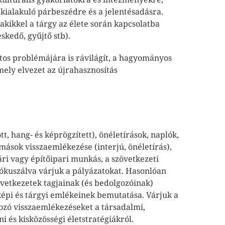
 kialakuló párbeszédre és a jelentésadásra.
 akikkel a tárgy az élete során kapcsolatba
eskedő, gyűjtő stb).
ntos problémájára is rávilágít, a hagyományos
mely elvezet az újrahasznosítás
t, hang- és képrögzített), önéletírások, naplók,
mások visszaemlékezése (interjú, önéletírás),
ári vagy építőipari munkás, a szövetkezeti
fókuszálva várjuk a pályázatokat. Hasonlóan
övetkezetek tagjainak (és bedolgozóinak)
képi és tárgyi emlékeinek bemutatása. Várjuk a
ozó visszaemlékezéseket a társadalmi,
ni és kisközösségi életstratégiákról.