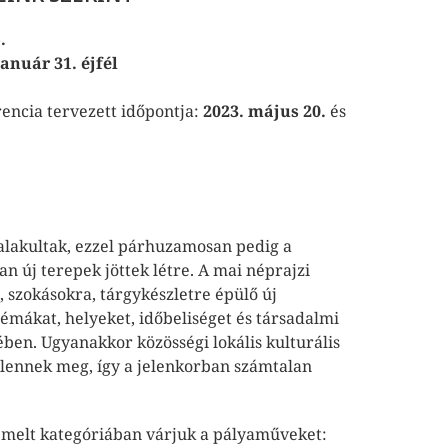
.
január 31. éjfél
encia tervezett időpontja:
2023. május 20.
és
talakultak, ezzel párhuzamosan pedig a
n új terepek jöttek létre. A mai néprajzi
 szokásokra, tárgykészletre épülő új
témákat, helyeket, időbeliséget és társadalmi
ben. Ugyanakkor közösségi lokális kulturális
elennek meg, így a jelenkorban számtalan
iemelt kategóriában várjuk a pályaműveket: