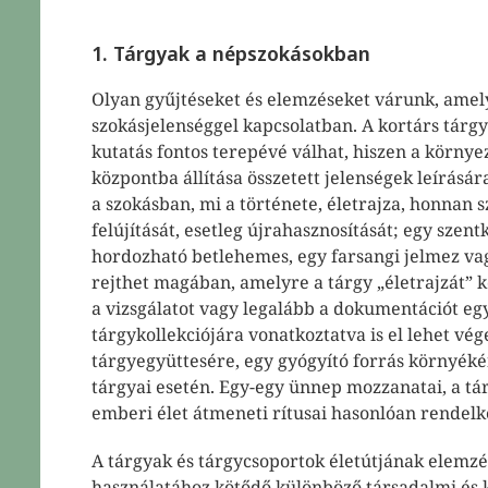
1. Tárgyak a népszokásokban
Olyan gyűjtéseket és elemzéseket várunk, amely
szokásjelenséggel kapcsolatban. A kortárs tárgy
kutatás fontos terepévé válhat, hiszen a körny
központba állítása összetett jelenségek leírására
a szokásban, mi a története, életrajza, honnan s
felújítását, esetleg újrahasznosítását; egy szent
hordozható betlehemes, egy farsangi jelmez vagy
rejthet magában, amelyre a tárgy „életrajzát” 
a vizsgálatot vagy legalább a dokumentációt egy
tárgykollekciójára vonatkoztatva is el lehet vég
tárgyegyüttesére, egy gyógyító forrás környék
tárgyai esetén. Egy-egy ünnep mozzanatai, a tár
emberi élet átmeneti rítusai hasonlóan rendelk
A tárgyak és tárgycsoportok életútjának elemzés
használatához kötődő különböző társadalmi és 