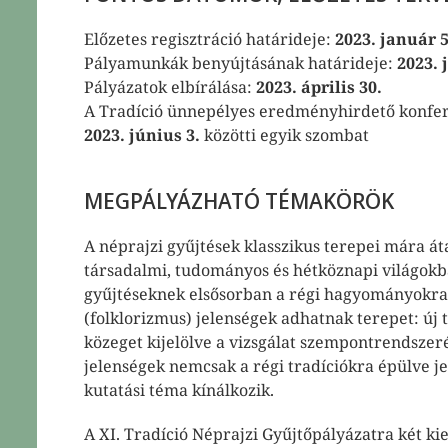
Előzetes regisztráció határideje:
2023. január 5
Pályamunkák benyújtásának határideje:
2023. 
Pályázatok elbírálása:
2023. április 30.
nü
A Tradíció ünnepélyes eredményhirdető konfer
yitása
2023. június 3.
közötti egyik szombat
nü
MEGPÁLYÁZHATÓ TÉMAKÖRÖK
yitása
A néprajzi gyűjtések klasszikus terepei mára á
társadalmi, tudományos és hétköznapi világokba
gyűjtéseknek elsősorban a régi hagyományokra,
(folklorizmus) jelenségek adhatnak terepet: új 
közeget kijelölve a vizsgálat szempontrendszeré
jelenségek nemcsak a régi tradíciókra épülve j
kutatási téma kínálkozik.
nü
A XI. Tradíció Néprajzi Gyűjtőpályázatra két k
yitása