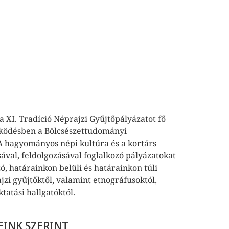
XI. Tradíció Néprajzi Gyűjtőpályázatot fő
ködésben a Bölcsészettudományi
 hagyományos népi kultúra és a kortárs
ával, feldolgozásával foglalkozó pályázatokat
, határainkon belüli és határainkon túli
jzi gyűjtőktől, valamint etnográfusoktól,
tatási hallgatóktól.
EINK SZERINT