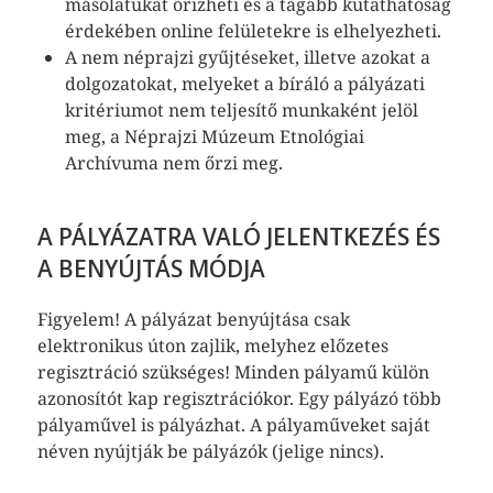
másolatukat őrizheti és a tágabb kutathatóság
érdekében online felületekre is elhelyezheti.
A nem néprajzi gyűjtéseket, illetve azokat a
dolgozatokat, melyeket a bíráló a pályázati
kritériumot nem teljesítő munkaként jelöl
meg, a Néprajzi Múzeum Etnológiai
Archívuma nem őrzi meg.
A PÁLYÁZATRA VALÓ JELENTKEZÉS ÉS
A BENYÚJTÁS MÓDJA
Figyelem! A pályázat benyújtása csak
elektronikus úton zajlik, melyhez előzetes
regisztráció szükséges! Minden pályamű külön
azonosítót kap regisztrációkor. Egy pályázó több
pályaművel is pályázhat. A pályaműveket saját
néven nyújtják be pályázók (jelige nincs).