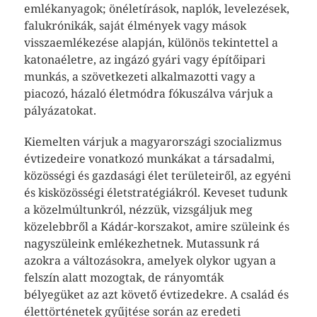
emlékanyagok; önéletírások, naplók, levelezések,
falukrónikák, saját élmények vagy mások
visszaemlékezése alapján, különös tekintettel a
katonaéletre, az ingázó gyári vagy építőipari
munkás, a szövetkezeti alkalmazotti vagy a
piacozó, házaló életmódra fókuszálva várjuk a
pályázatokat.
Kiemelten várjuk a magyarországi szocializmus
évtizedeire vonatkozó munkákat a társadalmi,
közösségi és gazdasági élet területeiről, az egyéni
és kisközösségi életstratégiákról. Keveset tudunk
a közelmúltunkról, nézzük, vizsgáljuk meg
közelebbről a Kádár-korszakot, amire szüleink és
nagyszüleink emlékezhetnek. Mutassunk rá
azokra a változásokra, amelyek olykor ugyan a
felszín alatt mozogtak, de rányomták
bélyegüket az azt követő évtizedekre. A család és
élettörténetek gyűjtése során az eredeti