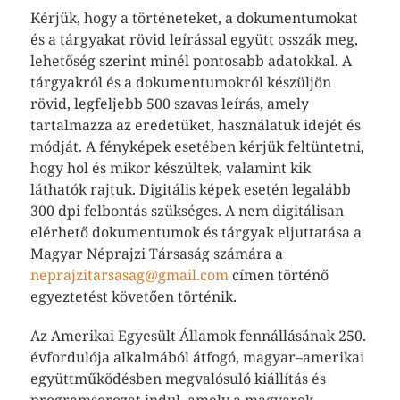
Kérjük, hogy a történeteket, a dokumentumokat
és a tárgyakat rövid leírással együtt osszák meg,
lehetőség szerint minél pontosabb adatokkal. A
tárgyakról és a dokumentumokról készüljön
rövid, legfeljebb 500 szavas leírás, amely
tartalmazza az eredetüket, használatuk idejét és
módját. A fényképek esetében kérjük feltüntetni,
hogy hol és mikor készültek, valamint kik
láthatók rajtuk. Digitális képek esetén legalább
300 dpi felbontás szükséges. A nem digitálisan
elérhető dokumentumok és tárgyak eljuttatása a
Magyar Néprajzi Társaság számára a
neprajzitarsasag@gmail.com
címen történő
egyeztetést követően történik.
Az Amerikai Egyesült Államok fennállásának 250.
évfordulója alkalmából átfogó, magyar–amerikai
együttműködésben megvalósuló kiállítás és