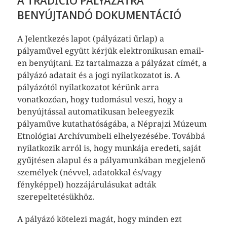
A TRADÍCIÓ PÁLYÁZATRA
BENYÚJTANDÓ DOKUMENTÁCIÓ
A Jelentkezés lapot (pályázati űrlap) a
pályaművel együtt kérjük elektronikusan email-
en benyújtani. Ez tartalmazza a pályázat címét, a
pályázó adatait és a jogi nyilatkozatot is. A
pályázótól nyilatkozatot kérünk arra
vonatkozóan, hogy tudomásul veszi, hogy a
benyújtással automatikusan beleegyezik
pályaműve kutathatóságába, a Néprajzi Múzeum
Etnológiai Archívumbeli elhelyezésébe. Továbbá
nyilatkozik arról is, hogy munkája eredeti, saját
gyűjtésen alapul és a pályamunkában megjelenő
személyek (névvel, adatokkal és/vagy
fényképpel) hozzájárulásukat adták
szerepeltetésükhöz.
A pályázó kötelezi magát, hogy minden ezt