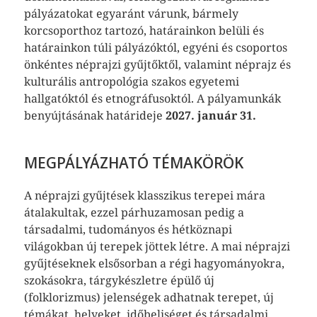
pályázatokat egyaránt várunk, bármely
korcsoporthoz tartozó, határainkon belüli és
határainkon túli pályázóktól, egyéni és csoportos
önkéntes néprajzi gyűjtőktől, valamint néprajz és
kulturális antropológia szakos egyetemi
hallgatóktól és etnográfusoktól. A pályamunkák
benyújtásának határideje
2027. január 31.
MEGPÁLYÁZHATÓ TÉMAKÖRÖK
A néprajzi gyűjtések klasszikus terepei mára
átalakultak, ezzel párhuzamosan pedig a
társadalmi, tudományos és hétköznapi
világokban új terepek jöttek létre. A mai néprajzi
gyűjtéseknek elsősorban a régi hagyományokra,
szokásokra, tárgykészletre épülő új
(folklorizmus) jelenségek adhatnak terepet, új
témákat, helyeket, időbeliséget és társadalmi