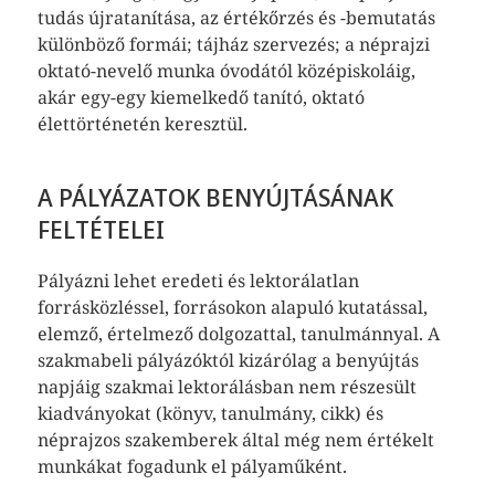
tudás újratanítása, az értékőrzés és -bemutatás
különböző formái; tájház szervezés; a néprajzi
oktató-nevelő munka óvodától középiskoláig,
akár egy-egy kiemelkedő tanító, oktató
élettörténetén keresztül.
A PÁLYÁZATOK BENYÚJTÁSÁNAK
FELTÉTELEI
Pályázni lehet eredeti és lektorálatlan
forrásközléssel, forrásokon alapuló kutatással,
elemző, értelmező dolgozattal, tanulmánnyal. A
szakmabeli pályázóktól kizárólag a benyújtás
napjáig szakmai lektorálásban nem részesült
kiadványokat (könyv, tanulmány, cikk) és
néprajzos szakemberek által még nem értékelt
munkákat fogadunk el pályaműként.