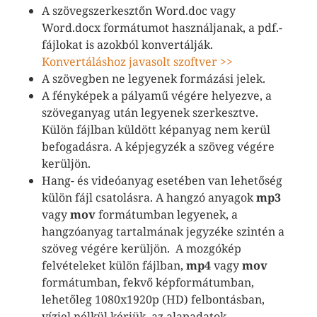
A szövegszerkesztőn Word.doc vagy
Word.docx formátumot használjanak, a pdf.-
fájlokat is azokból konvertálják.
Konvertáláshoz javasolt szoftver >>
A szövegben ne legyenek formázási jelek.
A fényképek a pályamű végére helyezve, a
szöveganyag után legyenek szerkesztve.
Külön fájlban küldött képanyag nem kerül
befogadásra. A képjegyzék a szöveg végére
kerüljön.
Hang- és videóanyag esetében van lehetőség
külön fájl csatolásra. A hangzó anyagok
mp3
vagy
mov
formátumban legyenek, a
hangzóanyag tartalmának jegyzéke szintén a
szöveg végére kerüljön. A mozgókép
felvételeket külön fájlban,
mp4
vagy
mov
formátumban, fekvő képformátumban,
lehetőleg 1080x1920p (HD) felbontásban,
vízjel nélkül kérjük, az alapadatok