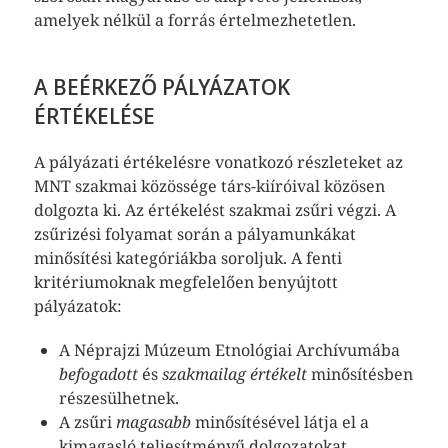
amelyek nélkül a forrás értelmezhetetlen.
A BEÉRKEZŐ PÁLYÁZATOK
ÉRTÉKELÉSE
A pályázati értékelésre vonatkozó részleteket az
MNT szakmai közössége társ-kiíróival közösen
dolgozta ki. Az értékelést szakmai zsűri végzi. A
zsűrizési folyamat során a pályamunkákat
minősítési kategóriákba soroljuk. A fenti
kritériumoknak megfelelően benyújtott
pályázatok:
A Néprajzi Múzeum Etnológiai Archívumába
befogadott
és
szakmailag értékelt
minősítésben
részesülhetnek.
A zsűri
magasabb
minősítésével látja el a
kimagasló teljesítményű dolgozatokat.