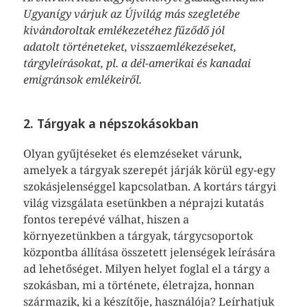
Ugyanígy várjuk az Újvilág más szegletébe
kivándoroltak emlékezetéhez fűződő jól
adatolt történeteket, visszaemlékezéseket,
tárgyleírásokat, pl. a dél-amerikai és kanadai
emigránsok emlékeiről.
2. Tárgyak a népszokásokban
Olyan gyűjtéseket és elemzéseket várunk,
amelyek a tárgyak szerepét járják körül egy-egy
szokásjelenséggel kapcsolatban. A kortárs tárgyi
világ vizsgálata esetünkben a néprajzi kutatás
fontos terepévé válhat, hiszen a
környezetünkben a tárgyak, tárgycsoportok
központba állítása összetett jelenségek leírására
ad lehetőséget. Milyen helyet foglal el a tárgy a
szokásban, mi a története, életrajza, honnan
származik, ki a készítője, használója? Leírhatjuk