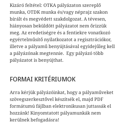
Kizáró feltétel: OTKA pályázaton szereplő
munka, OTDK munka és/vagy néprajz szakon
bírált és megvédett szakdolgozat. A tévesen,
hiányosan beküldött pályázatot nem őrizzük
meg. Az eredetiségre és a fentiekre vonatkozó
egyértelműsítő nyilatkozatot a regisztrációkor,
illetve a pályamű benyújtásával egyidejűleg kell
a pályázónak megtennie. Egy pályázó több
pályázatot is benyújthat.
FORMAI KRITÉRIUMOK
Arra kérjük pályázóinkat, hogy a pályaműveket
szövegszerkesztővel készítsék el, majd PDF
formátumú fájlban elektronikusan juttassák el
hozzánk! Kinyomtatott pályamunkák nem
kerülnek befogadásra!