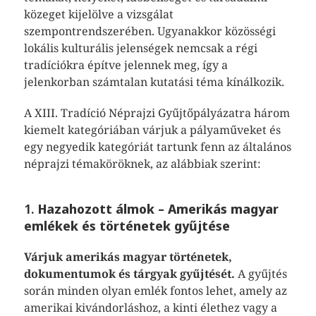
közeget kijelölve a vizsgálat
szempontrendszerében. Ugyanakkor közösségi
lokális kulturális jelenségek nemcsak a régi
tradíciókra építve jelennek meg, így a
jelenkorban számtalan kutatási téma kínálkozik.
A XIII. Tradíció Néprajzi Gyűjtőpályázatra három
kiemelt kategóriában várjuk a pályaműveket és
egy negyedik kategóriát tartunk fenn az általános
néprajzi témaköröknek, az alábbiak szerint:
1.
Hazahozott álmok – Amerikás magyar
emlékek és történetek gyűjtése
Várjuk amerikás magyar történetek,
dokumentumok és tárgyak gyűjtését.
A gyűjtés
során minden olyan emlék fontos lehet, amely az
amerikai kivándorláshoz, a kinti élethez vagy a