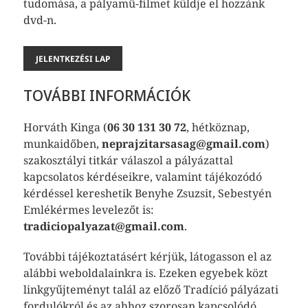
tudomása, a pályamű-filmet küldje el hozzánk
dvd-n.
JELENTKEZÉSI LAP
TOVÁBBI INFORMÁCIÓK
Horváth Kinga (
06 30 131 30 72
, hétköznap,
munkaidőben,
neprajzitarsasag@gmail.com
)
szakosztályi titkár válaszol a pályázattal
kapcsolatos kérdéseikre, valamint tájékozódó
kérdéssel kereshetik Benyhe Zsuzsit, Sebestyén
Emlékérmes levelezőt is:
tradiciopalyazat@gmail.com
.
További tájékoztatásért kérjük, látogasson el az
alábbi weboldalainkra is. Ezeken egyebek közt
linkgyűjteményt talál az előző Tradíció pályázati
fordulókról és az ahhoz szorosan kapcsolódó