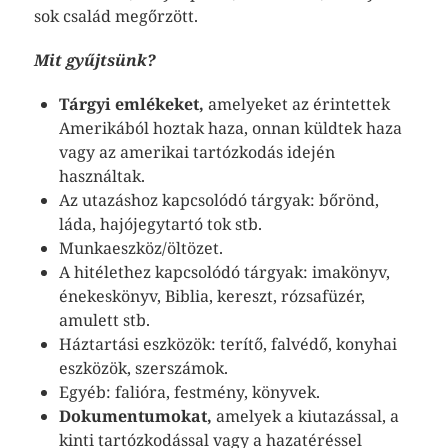
sok család megőrzött.
Mit gyűjtsünk?
Tárgyi emlékeket,
amelyeket az érintettek
Amerikából hoztak haza, onnan küldtek haza
vagy az amerikai tartózkodás idején
használtak.
Az utazáshoz kapcsolódó tárgyak: bőrönd,
láda, hajójegytartó tok stb.
Munkaeszköz/öltözet.
A hitélethez kapcsolódó tárgyak: imakönyv,
énekeskönyv, Biblia, kereszt, rózsafüzér,
amulett stb.
Háztartási eszközök: terítő, falvédő, konyhai
eszközök, szerszámok.
Egyéb: falióra, festmény, könyvek.
Dokumentumokat,
amelyek a kiutazással, a
kinti tartózkodással vagy a hazatéréssel