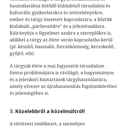
használatához kötődő különböző társadalmi és
kulturális gyakorlatokra és intézményekre,
ember és tárgy összetett kapcsolatára, a köztük
kialakuló „párbeszédre” és a jelentésadásra.
Ráirányítja a figyelmet azokra a szereplőkre is,
akikkel a tárgy az élete során kapcsolatba kerül
(pl. készítő, használó, forrásközösség, kereskedő,
gyűjtő, stb).
A tárgyak élete a mai fogyasztói társadalom
fontos problémájára is rávilágít, a hagyományos
és a jelenkori háztartások tárgyhasználatára,
amely elvezet az újrahasznosítás fogalomköréhez
és jelenségéhez is.
3.
Közelebbről a közelmúltról!
A történeti emlékezet, a személyes