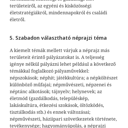
területeiről, az egyéni és kisközösségi
életstratégiákról, mindennapokról és családi
életről.
5. Szabadon választható néprajzi téma
A kiemelt témák mellett várjuk a néprajz más
területeit érintő pályázatokat is. A teljesség
igénye nélkül pályázni lehet például a következő
témákkal foglalkozó pályaművekkel:
népszokások; néphit; játékkultúra; a népköltészet
különböző műfajai; népművészeti, népzenei és
néptánc alkotások; tájnyelv; helynevek; az
életmód (gazdálkodás, településkép,
lakáskultúra, étkezési szokások, öltözködés,
tisztálkodás stb.) és ennek változásai;
népművészeti, háziipari szövetkezetek története,
tevékenysége; hagyományápolás, a néprajzi