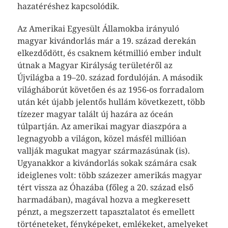
hazatéréshez kapcsolódik.
Az Amerikai Egyesült Államokba irányuló
magyar kivándorlás már a 19. század derekán
elkezdődött, és csaknem kétmillió ember indult
útnak a Magyar Királyság területéről az
Újvilágba a 19–20. század fordulóján. A második
világháborút követően és az 1956-os forradalom
után két újabb jelentős hullám következett, több
tízezer magyar talált új hazára az óceán
túlpartján. Az amerikai magyar diaszpóra a
legnagyobb a világon, közel másfél millióan
vallják magukat magyar származásúnak (is).
Ugyanakkor a kivándorlás sokak számára csak
ideiglenes volt: több százezer amerikás magyar
tért vissza az Óhazába (főleg a 20. század első
harmadában), magával hozva a megkeresett
pénzt, a megszerzett tapasztalatot és emellett
történeteket, fényképeket, emlékeket, amelyeket