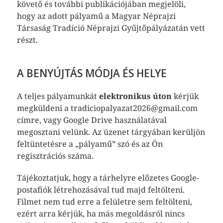
követő és további publikációjában megjelöli,
hogy az adott pályamű a Magyar Néprajzi
Társaság Tradíció Néprajzi Gyűjtőpályázatán vett
részt.
A BENYÚJTÁS MÓDJA ÉS HELYE
A teljes pályamunkát
elektronikus úton
kérjük
megküldeni a tradiciopalyazat2026@gmail.com
címre, vagy Google Drive használatával
megosztani velünk. Az üzenet tárgyában kerüljön
feltüntetésre a „pályamű” szó és az Ön
regisztrációs száma.
Tájékoztatjuk, hogy a tárhelyre előzetes Google-
postafiók létrehozásával tud majd feltölteni.
Filmet nem tud erre a felületre sem feltölteni,
ezért arra kérjük, ha más megoldásról nincs