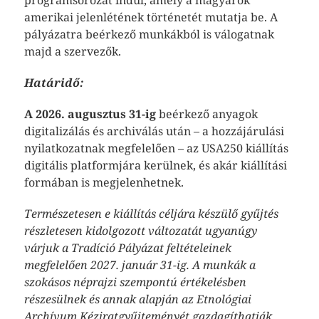
programsorozat indul, amely a magyarok
amerikai jelenlétének történetét mutatja be. A
pályázatra beérkező munkákból is válogatnak
majd a szervezők.
Határidő:
A 2026. augusztus 31-ig
beérkező anyagok
digitalizálás és archiválás után – a hozzájárulási
nyilatkozatnak megfelelően – az USA250 kiállítás
digitális platformjára kerülnek, és akár kiállítási
formában is megjelenhetnek.
Természetesen e kiállítás céljára készülő gyűjtés
részletesen kidolgozott változatát ugyanúgy
várjuk a Tradíció Pályázat feltételeinek
megfelelően 2027. január 31-ig. A munkák a
szokásos néprajzi szempontú értékelésben
részesülnek és annak alapján az Etnológiai
Archívum Kéziratgyűjteményét gazdagíthatják.