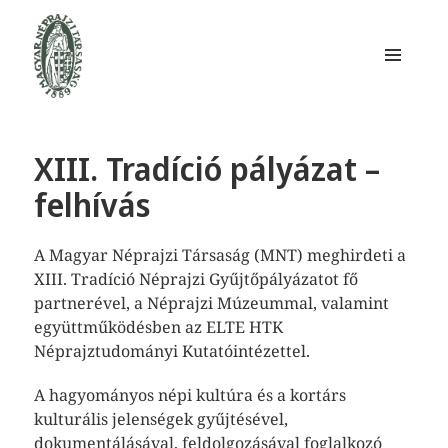
MENÜ
ÉS
WIDGETEK
Magyar Néprajzi Társaság
XIII. Tradíció pályázat –
felhívás
A Magyar Néprajzi Társaság (MNT) meghirdeti a
XIII. Tradíció Néprajzi Gyűjtőpályázatot fő
partnerével, a Néprajzi Múzeummal, valamint
együttműködésben az ELTE HTK
Néprajztudományi Kutatóintézettel.
A hagyományos népi kultúra és a kortárs
kulturális jelenségek gyűjtésével,
dokumentálásával, feldolgozásával foglalkozó