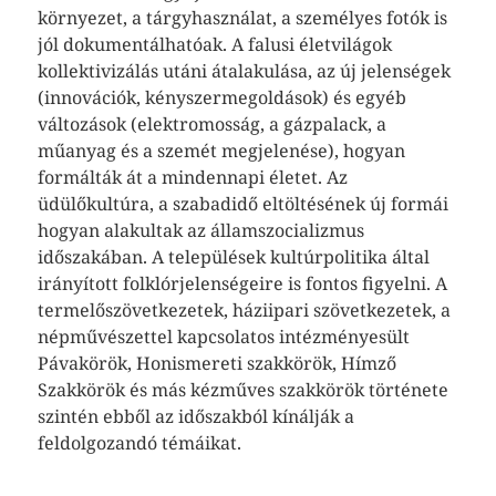
környezet, a tárgyhasználat, a személyes fotók is
jól dokumentálhatóak. A falusi életvilágok
kollektivizálás utáni átalakulása, az új jelenségek
(innovációk, kényszermegoldások) és egyéb
változások (elektromosság, a gázpalack, a
műanyag és a szemét megjelenése), hogyan
formálták át a mindennapi életet. Az
üdülőkultúra, a szabadidő eltöltésének új formái
hogyan alakultak az államszocializmus
időszakában. A települések kultúrpolitika által
irányított folklórjelenségeire is fontos figyelni. A
termelőszövetkezetek, háziipari szövetkezetek, a
népművészettel kapcsolatos intézményesült
Pávakörök, Honismereti szakkörök, Hímző
Szakkörök és más kézműves szakkörök története
szintén ebből az időszakból kínálják a
feldolgozandó témáikat.