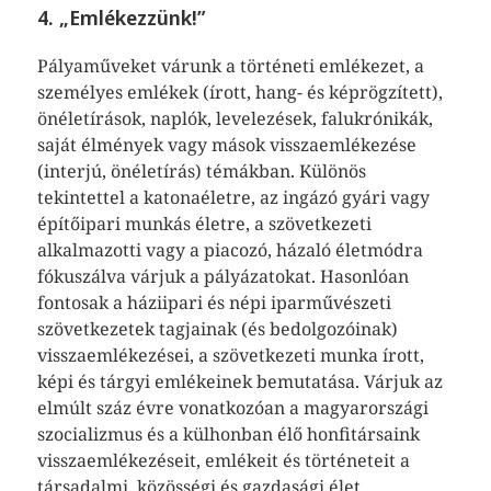
4. „Emlékezzünk!”
Pályaműveket várunk a történeti emlékezet, a
személyes emlékek (írott, hang- és képrögzített),
önéletírások, naplók, levelezések, falukrónikák,
saját élmények vagy mások visszaemlékezése
(interjú, önéletírás) témákban. Különös
tekintettel a katonaéletre, az ingázó gyári vagy
építőipari munkás életre, a szövetkezeti
alkalmazotti vagy a piacozó, házaló életmódra
fókuszálva várjuk a pályázatokat. Hasonlóan
fontosak a háziipari és népi iparművészeti
szövetkezetek tagjainak (és bedolgozóinak)
visszaemlékezései, a szövetkezeti munka írott,
képi és tárgyi emlékeinek bemutatása. Várjuk az
elmúlt száz évre vonatkozóan a magyarországi
szocializmus és a külhonban élő honfitársaink
visszaemlékezéseit, emlékeit és történeteit a
társadalmi, közösségi és gazdasági élet