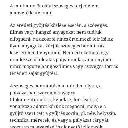
A minimum öt oldal szöveges terjedelem
alapvető kritérium!
Az eredeti gyűjtés közlése esetén, a szöveges,
filmes vagy hangzó anyagokat nem tudjuk
elfogadni, ha azokról nincs értelmező leírás! Az
ilyen anyagokat kérjük szöveges bemutatás
kíséretében benyújtani. Nem értékelhető egy
mindössze öt oldalas pályamunka, amennyiben
nincs mögötte hangos/filmes vagy szöveges forrás
(eredeti saját gyűjtés).
A szöveges bemutatásban minden olyan, a
pályázatban szereplő anyagra
(dokumentumokra, képekre, forrásokra)
vonatkozó adatot kérünk megadni, melyre a
gyűjtő szert tett a gyűjtés során, pl. név, helyszín,
technika, méretek, és/vagy a pályázat tárgyát
szorosan magyarázó és alapvető jellemzők,