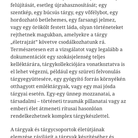
felújítását, esetleg újrahasznosítását; egy
szentkép, egy búcsús tárgy, egy vőfélybot, egy
hordozható betlehemes, egy farsangi jelmez,
vagy egy örökölt festett láda, olyan történeteket
rejthetnek magukban, amelyekre a tárgy
„életrajzát” követve csodálkozhatunk rá.
Természetesen ezt a vizsgálatot vagy legalább a
dokumentációt egy szokásjelenség teljes
kelléktárára, tárgykollekciójára vonatkoztatva is
el lehet végezni, például egy szüreti felvonulás
tárgyegyüttesére, egy gyógyító forrás környékén
otthagyott emléktárgyak, vagy egy mai jósda
tárgyai esetén. Egy-egy ünnep mozzanatai, a
társadalmi – történeti traumák pillanatai vagy az
emberi élet átmeneti rítusai hasonlóan
rendelkezhetnek komplex tárgykészlettel.
A tárgyak és tárgycsoportok életútjának
elemzése rávilágít a tárgyak készítéséhez és