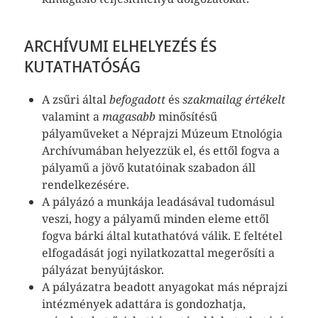
ARCHÍVUMI ELHELYEZÉS ÉS
KUTATHATÓSÁG
A zsűri által
befogadott
és
szakmailag értékelt
valamint a
magasabb
minősítésű
pályaműveket a Néprajzi Múzeum Etnológia
Archívumában helyezzük el, és ettől fogva a
pályamű a jövő kutatóinak szabadon áll
rendelkezésére.
A pályázó a munkája leadásával tudomásul
veszi, hogy a pályamű minden eleme ettől
fogva bárki által kutathatóvá válik. E feltétel
elfogadását jogi nyilatkozattal megerősíti a
pályázat benyújtáskor.
A pályázatra beadott anyagokat más néprajzi
intézmények adattára is gondozhatja,