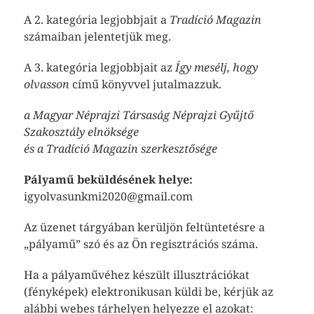
A 2. kategória legjobbjait a
Tradíció Magazin
számaiban jelentetjük meg.
A 3. kategória legjobbjait az
Így mesélj, hogy
olvasson
című könyvvel jutalmazzuk.
a Magyar Néprajzi Társaság Néprajzi Gyűjtő
Szakosztály elnöksége
és a Tradíció Magazin szerkesztősége
Pályamű beküldésének helye:
igyolvasunkmi2020@gmail.com
Az üzenet tárgyában kerüljön feltüntetésre a
„pályamű” szó és az Ön regisztrációs száma.
Ha a pályaművéhez készült illusztrációkat
(fényképek) elektronikusan küldi be, kérjük az
alábbi webes tárhelyen helyezze el azokat: