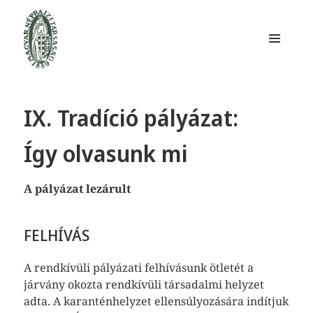
MENÜ
ÉS
WIDGETEK
Magyar Néprajzi Társaság
IX. Tradíció pályázat:
Így olvasunk mi
A pályázat lezárult
FELHÍVÁS
A rendkívüli pályázati felhívásunk ötletét a
járvány okozta rendkívüli társadalmi helyzet
adta. A karanténhelyzet ellensúlyozására indítjuk