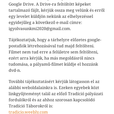
Google Drive. A Drive-ra feltöltött képeket
tartalmazó fájlt, kérjük ossza meg velünk és erről
egy levelet küldjön nekünk az elhelyezéssel
egyidejűleg a következő e-mail címre:
igyolvasunkmi2020@gmail.com.
Tájékoztatjuk, hogy a tárhelyre előzetes google-
postafiók létrehozásával tud majd feltölteni.
Filmet nem tud erre a felületre sem feltölteni,
ezért arra kérjük, ha más megoldásról nincs
tudomása, a pályamű-filmet küldje el hozzánk
dvd-n.
További tájékoztatásért kérjük látogasson el az
alábbi weboldalainkra is. Ezeken egyebek közt
linkgyűjteményt talál az előző Tradíció pályázati
fordulókról és az ahhoz szorosan kapcsolódó
Tradíció Táborokról is:
tradicio.weebly.com