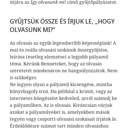
útjára az
Így olvasunk mi!
című gyűjtőpályázatot.
GYŰJTSÜK ÖSSZE ÉS ÍRJUK LE, „HOGY
OLVASUNK MI?”
Az olvasás az egyik legemberibb képességünk! A
mai és reális olvasási szokások összegyűjtése,
leírása (esetleg elemzése) a legjobb pályamű
téma. Kérünk Benneteket, hogy az olvasás
szeretetét mindenáron ne hangsúlyozzátok. Nem
is szükséges.
Ne legyen olyan a pályamű kicsengése, mintha
könyvbagoly írná. Ha például a krimit, vagy az
internetes böngészést kedveled, arról számolj be
a pályaműben. Az is olvasás. Kíváncsian várjuk
azokat a pályaműveket is, amelyekben mások
(egyén vagy csoport) olvasási szokásait írjátok le.
Érdeklődésre számot tart minden olvasáshoz