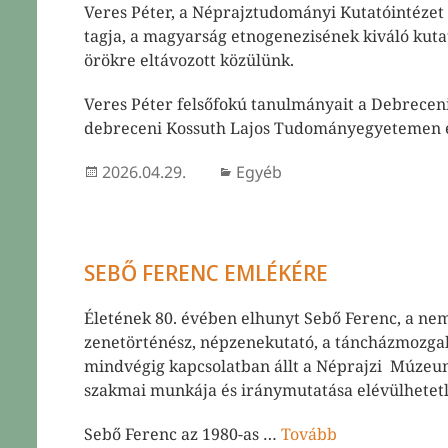
Veres Péter, a Néprajztudományi Kutatóintéze
tagja, a magyarság etnogenezisének kiváló kutat
örökre eltávozott közülünk.
Veres Péter felsőfokú tanulmányait a Debreceni
debreceni Kossuth Lajos Tudományegyetemen 
Közzétéve
Kategória
2026.04.29.
Egyéb
SEBŐ FERENC EMLÉKÉRE
Életének 80. évében elhunyt Sebő Ferenc, a nem
zenetörténész, népzenekutató, a táncházmozgal
mindvégig kapcsolatban állt a Néprajzi Múze
szakmai munkája és iránymutatása elévülhetet
Sebő Ferenc az 1980-as …
Tovább