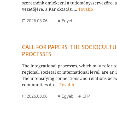
szeretnénk emlékezni a tudományszervezőre, a
vezetőjére, a Kar oktatási …
Tovább
Közzétéve
Kategória
2026.03.06.
Egyéb
CALL FOR PAPERS: THE SOCIOCULT
PROCESSES
The integrational processes, which may refer to
regional, societal or international level, are an
The intensifying connections and relations betw
communities do …
Tovább
Közzétéve
Kategória
Címke
2026.03.06.
Egyéb
CFP