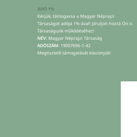
ADÓ 1%
Kérjük, támogassa a Magyar Néprajzi
Társaságot adója 1%-ával! Járuljon hozzá Ön is
Társaságunk működéséhez!
NÉV:
Magyar Néprajzi Társaság
ADÓSZÁM:
19007696-1-42
Megtisztelő támogatását köszönjük!