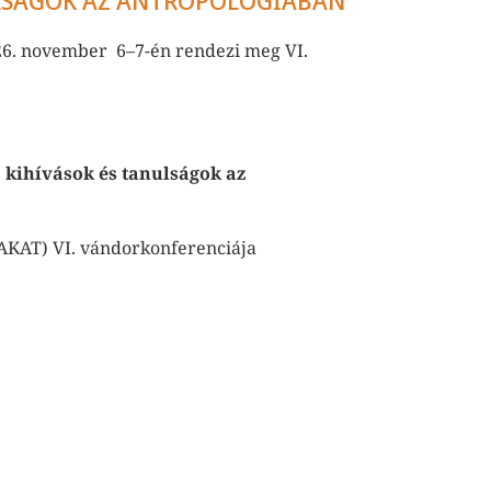
ULSÁGOK AZ ANTROPOLÓGIÁBAN
26. november 6–7-én rendezi meg VI.
, kihívások
és
tanulságok az
AKAT) VI. vándorkonferenciája