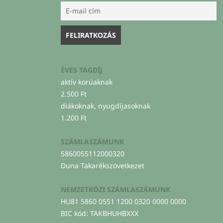
ÉVES TAGDÍJ
aktív korúaknak
2.500 Ft
diákoknak, nyugdíjasoknak
1.200 Ft
SZÁMLASZÁMUNK
5860055112000320
Duna Takarékszövetkezet
NEMZETKÖZI SZÁMLASZÁMUNK
HU81 5860 0551 1200 0320 0000 0000
BIC kód: TAKBHUHBXXX