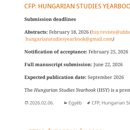
CFP: HUNGARIAN STUDIES YEARBOOK
Submission deadlines
Abstracts:
February 18, 2026 (
hsy.reviste@ubbc
hungarianstudiesyearbook@gmail.com
)
Notification of acceptance:
February 25, 2026
Full manuscript submission:
June 22, 2026
Expected publication date:
September 2026
The
Hungarian Studies Yearbook
(HSY) is a pre
Közzétéve
Kategória
Címke
2026.02.06.
Egyéb
CFP
,
Hungarian S