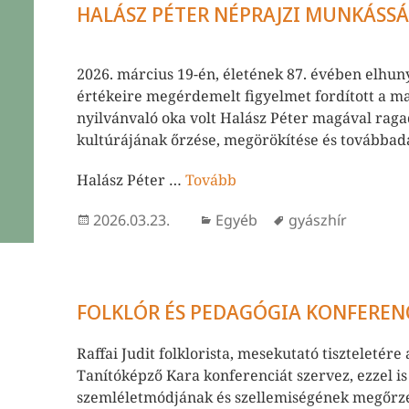
HALÁSZ PÉTER NÉPRAJZI MUNKÁSS
2026. március 19-én, életének 87. évében elhu
értékeire megérdemelt figyelmet fordított a 
nyilvánvaló oka volt Halász Péter magával raga
kultúrájának őrzése, megörökítése és továbbadá
Halász Péter …
Tovább
Közzétéve
Kategória
Címke
2026.03.23.
Egyéb
gyászhír
FOLKLÓR ÉS PEDAGÓGIA KONFERENC
Raffai Judit folklorista, mesekutató tiszteleté
Tanítóképző Kara konferenciát szervez, ezzel is
szemléletmódjának és szellemiségének megőrz