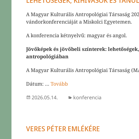
LEHETŐSÉGEK, KIHÍVÁSOK ÉS TAN
A Magyar Kulturális Antropológiai Társaság 20
vándorkonferenciáját a Miskolci Egyetemen.
nü
A konferencia kétnyelvű: magyar és angol.
yitása
Jövőképek és jövőbeli színterek: lehetőségek
nü
antropológiában
yitása
nü
A Magyar Kulturális Antropológiai Társaság (M
yitása
Dátum: …
Tovább
Közzétéve
Kategória
2026.05.14.
konferencia
VERES PÉTER EMLÉKÉRE