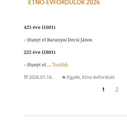
ETNO-ÉVFORDULÓK 2026
425 éve (1601)
– Hunyt el Baranyai Decsi János
225 éve (1801)
– Hunyt el …
Tovább
Közzétéve
Kategória
2026.01.16.
Egyéb
,
Etno-évforduló
BEJEGYZÉSEK
OLDAL
Olda
1
2
LAPOZÁSA