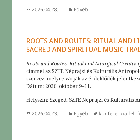
Közzétéve
Kategória
2026.04.28.
Egyéb
ROOTS AND ROUTES: RITUAL AND LI
SACRED AND SPIRITUAL MUSIC TRA
Roots and Routes: Ritual and Liturgical Creativit
címmel az SZTE Néprajzi és Kulturális Antropo
szervez, melyre várják az érdeklődők jelentkez
Dátum: 2026. október 9–11.
Helyszín: Szeged, SZTE Néprajzi és Kulturális 
Közzétéve
Kategória
Címke
2026.04.23.
Egyéb
konferencia felhí