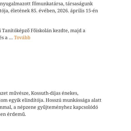
t nyugalmazott főmunkatársa, társaságunk
ója, életének 85. évében, 2026. április 15-én
 Tanítóképző Főiskolán kezdte, majd a
és a …
Tovább
zet művésze, Kossuth-díjas énekes,
om egyik elindítója. Hosszú munkássága alatt
ummal, a népzene gyűjteményhez kapcsolódó
len érdemű.