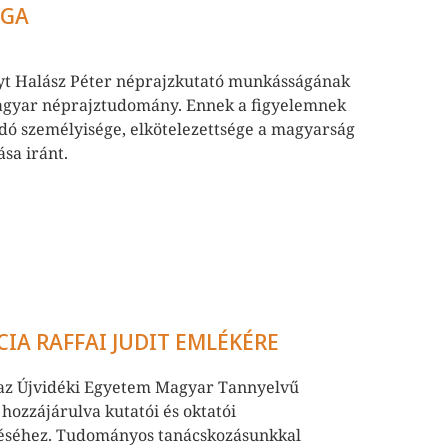
ÁGA
nyt Halász Péter néprajzkutató munkásságának
magyar néprajztudomány. Ennek a figyelemnek
dó személyisége, elkötelezettsége a magyarság
sa iránt.
IA RAFFAI JUDIT EMLÉKÉRE
re az Újvidéki Egyetem Magyar Tannyelvű
 hozzájárulva kutatói és oktatói
éséhez. Tudományos tanácskozásunkkal