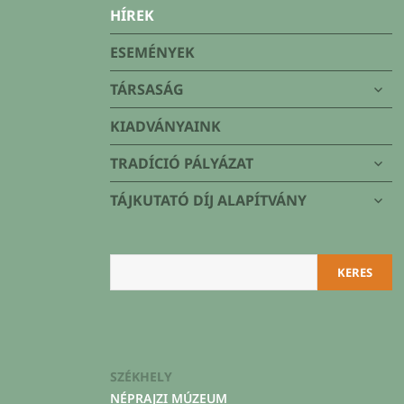
Társaság
HÍREK
ESEMÉNYEK
alme
TÁRSASÁG
szétn
KIADVÁNYAINK
alme
TRADÍCIÓ PÁLYÁZAT
szétn
alme
TÁJKUTATÓ DÍJ ALAPÍTVÁNY
szétn
Keresés
KERES
SZÉKHELY
NÉPRAJZI MÚZEUM