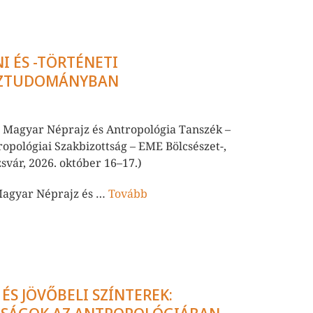
I ÉS -TÖRTÉNETI
AJZTUDOMÁNYBAN
E Magyar Néprajz és Antropológia Tanszék –
opológiai Szakbizottság – EME Bölcsészet-,
svár, 2026. október 16–17.)
Magyar Néprajz és …
Tovább
ÉS JÖVŐBELI SZÍNTEREK: