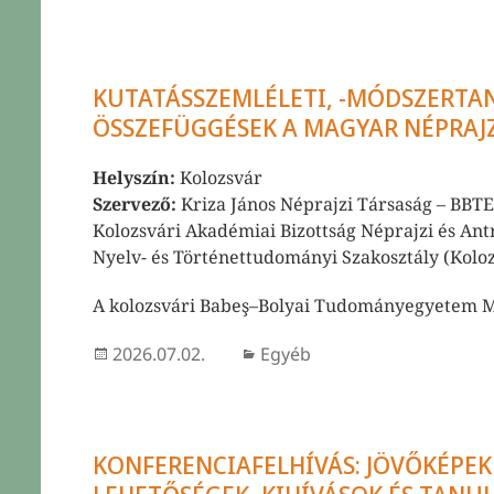
KUTATÁSSZEMLÉLETI, -MÓDSZERTAN
ÖSSZEFÜGGÉSEK A MAGYAR NÉPR
Helyszín:
Kolozsvár
Szervező:
Kriza János Néprajzi Társaság – BBT
Kolozsvári Akadémiai Bizottság Néprajzi és Antr
Nyelv- és Történettudományi Szakosztály (Koloz
A kolozsvári Babeş–Bolyai Tudományegyetem 
Közzétéve
Kategória
2026.07.02.
Egyéb
KONFERENCIAFELHÍVÁS: JÖVŐKÉPEK 