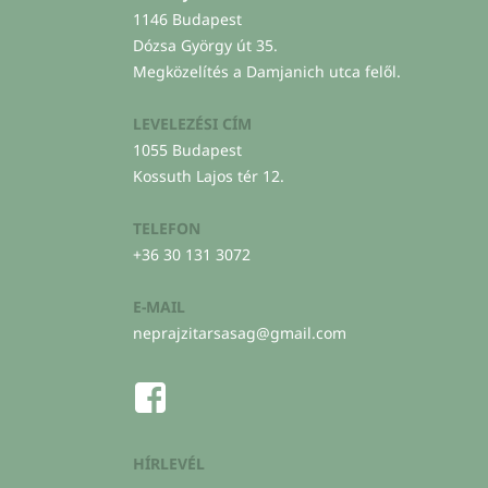
1146 Budapest
Dózsa György út 35.
Megközelítés a Damjanich utca felől.
LEVELEZÉSI CÍM
1055 Budapest
Kossuth Lajos tér 12.
TELEFON
+36 30 131 3072
E-MAIL
neprajzitarsasag@gmail.com
HÍRLEVÉL