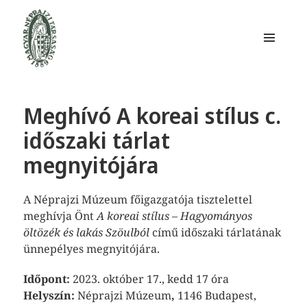
MENÜ
ÉS
WIDGETEK
Magyar Néprajzi Társaság
Meghívó A koreai stílus c.
időszaki tárlat
megnyitójára
A Néprajzi Múzeum főigazgatója tisztelettel
meghívja Önt
A koreai stílus – Hagyományos
öltözék és lakás Szöulból
című időszaki tárlatának
ünnepélyes megnyitójára.
Időpont:
2023. október 17., kedd 17 óra
Helyszín:
Néprajzi Múzeum
,
1146 Budapest,