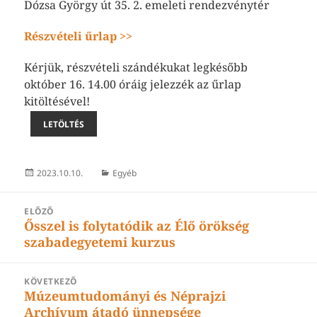
Dózsa György út 35. 2. emeleti rendezvénytér
Részvételi űrlap >>
Kérjük, részvételi szándékukat legkésőbb
október 16. 14.00 óráig jelezzék az űrlap
kitöltésével!
LETÖLTÉS
Közzétéve
Kategória
2023.10.10.
Egyéb
BEJEGYZÉS
ELŐZŐ
Ősszel is folytatódik az Élő örökség
Korábbi
NAVIGÁCIÓ
szabadegyetemi kurzus
bejegyzések:
KÖVETKEZŐ
Múzeumtudományi és Néprajzi
Következő
Archívum átadó ünnepsége
bejegyzések: