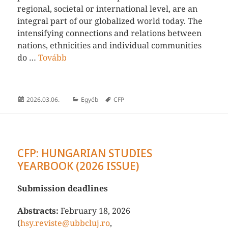
regional, societal or international level, are an
integral part of our globalized world today. The
intensifying connections and relations between
nations, ethnicities and individual communities
do …
Tovább
Közzétéve
Kategória
Címke
2026.03.06.
Egyéb
CFP
CFP: HUNGARIAN STUDIES
YEARBOOK (2026 ISSUE)
Submission deadlines
Abstracts:
February 18, 2026
(
hsy.reviste@ubbcluj.ro
,