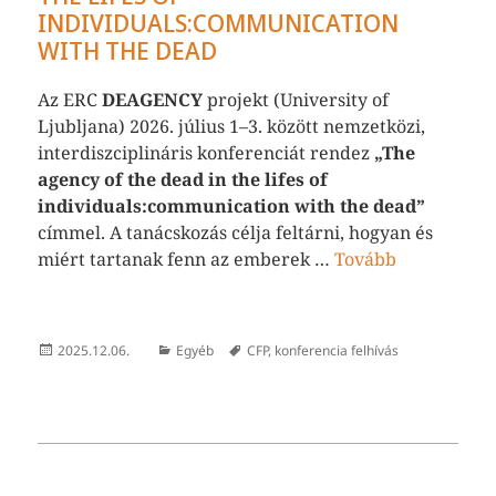
INDIVIDUALS:COMMUNICATION
WITH THE DEAD
Az ERC
DEAGENCY
projekt (University of
Ljubljana) 2026. július 1–3. között nemzetközi,
interdiszciplináris konferenciát rendez
„The
agency of the dead in the lifes of
individuals:communication with the dead”
címmel. A tanácskozás célja feltárni, hogyan és
miért tartanak fenn az emberek …
Tovább
Közzétéve
Kategória
Címke
2025.12.06.
Egyéb
CFP
,
konferencia felhívás