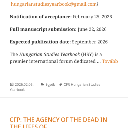
hungarianstudiesyearbook@gmail.com
)
Notification of acceptance:
February 25, 2026
Full manuscript submission:
June 22, 2026
Expected publication date:
September 2026
The
Hungarian Studies Yearbook
(HSY) is a
premier international forum dedicated …
Tovább
Közzétéve
Kategória
Címke
2026.02.06.
Egyéb
CFP
,
Hungarian Studies
Yearbook
CFP: THE AGENCY OF THE DEAD IN
THE LIFES OF