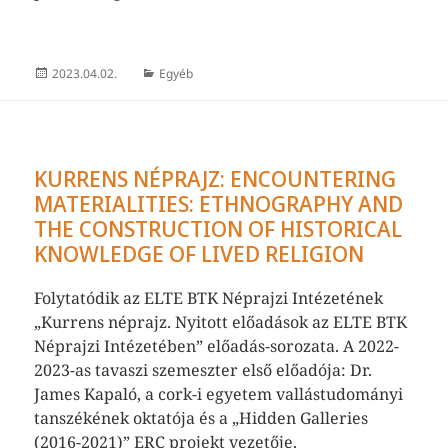
Közzétéve
Kategória
2023.04.02.
Egyéb
KURRENS NÉPRAJZ: ENCOUNTERING
MATERIALITIES: ETHNOGRAPHY AND
THE CONSTRUCTION OF HISTORICAL
KNOWLEDGE OF LIVED RELIGION
Folytatódik az ELTE BTK Néprajzi Intézetének
„Kurrens néprajz. Nyitott előadások az ELTE BTK
Néprajzi Intézetében” előadás-sorozata. A 2022-
2023-as tavaszi szemeszter első előadója: Dr.
James Kapaló, a cork-i egyetem vallástudományi
tanszékének oktatója és a „Hidden Galleries
(2016-2021)” ERC projekt vezetője.