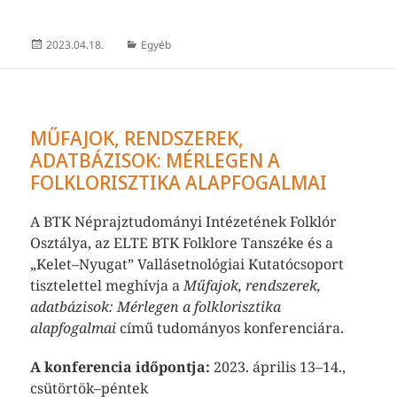
Közzétéve
Kategória
2023.04.18.
Egyéb
MŰFAJOK, RENDSZEREK,
ADATBÁZISOK: MÉRLEGEN A
FOLKLORISZTIKA ALAPFOGALMAI
A BTK Néprajztudományi Intézetének Folklór
Osztálya, az ELTE BTK Folklore Tanszéke és a
„Kelet–Nyugat” Vallásetnológiai Kutatócsoport
tisztelettel meghívja a
Műfajok, rendszerek,
adatbázisok: Mérlegen a folklorisztika
alapfogalmai
című tudományos konferenciára.
A konferencia időpontja:
2023. április 13–14.,
csütörtök–péntek