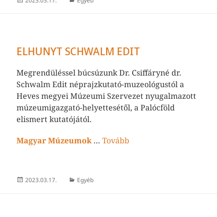
2023.03.17.
Egyéb
ELHUNYT SCHWALM EDIT
Megrendüléssel búcsúzunk Dr. Csiffáryné dr.
Schwalm Edit néprajzkutató-muzeológustól a
Heves megyei Múzeumi Szervezet nyugalmazott
múzeumigazgató-helyettesétől, a Palócföld
elismert kutatójától.
Magyar Múzeumok
…
Tovább
Közzétéve
Kategória
2023.03.17.
Egyéb