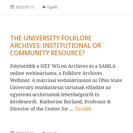
Közzétéve
Kategória
2023.03.17.
Egyéb
THE UNIVERSITY FOLKLORE
ARCHIVES: INSTITUTIONAL OR
COMMUNITY RESOURCE?
Folytatódik a SIEF WG on Archives és a SAMLA
online webináriuma, a Folklore Archives
Webinar. A márciusi webináriumon az Ohio State
University munkatársai tartanak előadást az
egyetemi archívumok lehetőségeiről és
kérdéseiről. Katherine Borland, Professor &
Director of the Center for …
Tovább
Közzétéve
Kategória