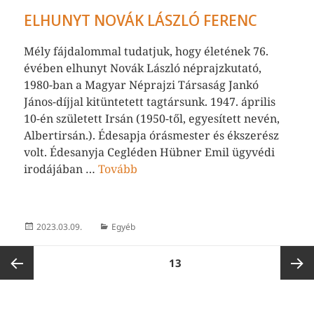
ELHUNYT NOVÁK LÁSZLÓ FERENC
Mély fájdalommal tudatjuk, hogy életének 76.
évében elhunyt Novák László néprajzkutató,
1980-ban a Magyar Néprajzi Társaság Jankó
János-díjjal kitüntetett tagtársunk. 1947. április
10-én született Irsán (1950-től, egyesített nevén,
Albertirsán.). Édesapja órásmester és ékszerész
volt. Édesanyja Cegléden Hübner Emil ügyvédi
irodájában …
Tovább
Közzétéve
Kategória
2023.03.09.
Egyéb
BEJEGYZÉSEK
OLDAL
13
LAPOZÁSA
Előző
Követk