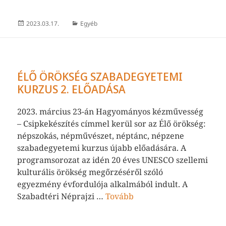
Közzétéve
Kategória
2023.03.17.
Egyéb
ÉLŐ ÖRÖKSÉG SZABADEGYETEMI
KURZUS 2. ELŐADÁSA
2023. március 23-án Hagyományos kézművesség
– Csipkekészítés címmel kerül sor az Élő örökség:
népszokás, népművészet, néptánc, népzene
szabadegyetemi kurzus újabb előadására. A
programsorozat az idén 20 éves UNESCO szellemi
kulturális örökség megőrzéséről szóló
egyezmény évfordulója alkalmából indult. A
Szabadtéri Néprajzi …
Tovább