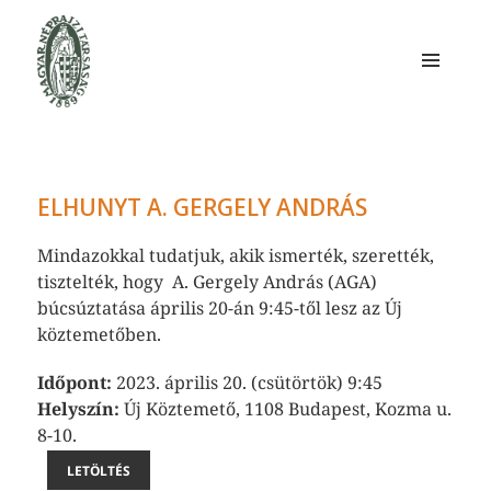
MENÜ
ÉS
Magyar Néprajzi
WIDGETEK
Társaság
ELHUNYT A. GERGELY ANDRÁS
Mindazokkal tudatjuk, akik ismerték, szerették,
tisztelték, hogy A. Gergely András (AGA)
búcsúztatása április 20-án 9:45-től lesz az Új
köztemetőben.
Időpont:
2023. április 20. (csütörtök) 9:45
Helyszín:
Új Köztemető, 1108 Budapest, Kozma u.
8-10.
LETÖLTÉS