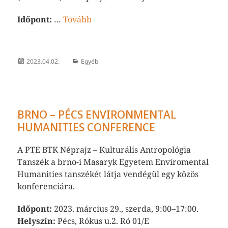
Időpont:
…
Tovább
Közzétéve
Kategória
2023.04.02.
Egyéb
BRNO – PÉCS ENVIRONMENTAL
HUMANITIES CONFERENCE
A PTE BTK Néprajz – Kulturális Antropológia
Tanszék a brno-i Masaryk Egyetem Enviromental
Humanities tanszékét látja vendégül egy közös
konferenciára.
Időpont:
2023. március 29., szerda, 9:00–17:00.
Helyszín:
Pécs, Rókus u.2. Ró 01/E