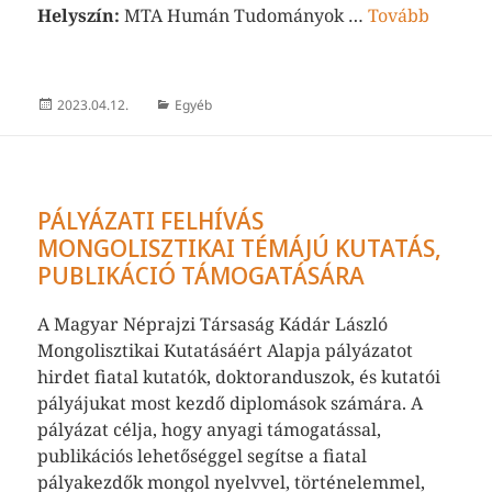
Helyszín:
MTA Humán Tudományok …
Tovább
Közzétéve
Kategória
2023.04.12.
Egyéb
PÁLYÁZATI FELHÍVÁS
MONGOLISZTIKAI TÉMÁJÚ KUTATÁS,
PUBLIKÁCIÓ TÁMOGATÁSÁRA
A Magyar Néprajzi Társaság Kádár László
Mongolisztikai Kutatásáért Alapja pályázatot
hirdet fiatal kutatók, doktoranduszok, és kutatói
pályájukat most kezdő diplomások számára. A
pályázat célja, hogy anyagi támogatással,
publikációs lehetőséggel segítse a fiatal
pályakezdők mongol nyelvvel, történelemmel,