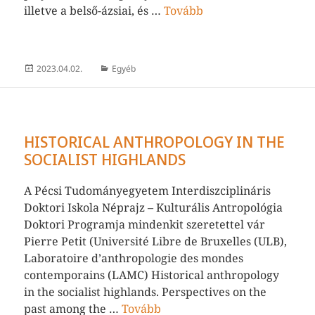
illetve a belső-ázsiai, és …
Tovább
Közzétéve
Kategória
2023.04.02.
Egyéb
HISTORICAL ANTHROPOLOGY IN THE
SOCIALIST HIGHLANDS
A Pécsi Tudományegyetem Interdiszciplináris
Doktori Iskola Néprajz – Kulturális Antropológia
Doktori Programja mindenkit szeretettel vár
Pierre Petit (Université Libre de Bruxelles (ULB),
Laboratoire d’anthropologie des mondes
contemporains (LAMC) Historical anthropology
in the socialist highlands. Perspectives on the
past among the …
Tovább