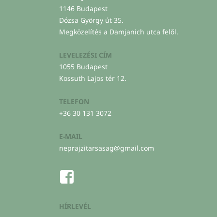
1146 Budapest
Dózsa György út 35.
Megközelítés a Damjanich utca felől.
LEVELEZÉSI CÍM
1055 Budapest
Kossuth Lajos tér 12.
TELEFON
+36 30 131 3072
E-MAIL
neprajzitarsasag@gmail.com
HÍRLEVÉL