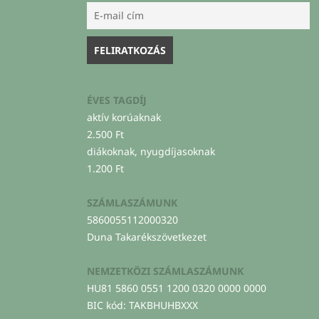
ÉVES TAGDÍJ
aktív korúaknak
2.500 Ft
diákoknak, nyugdíjasoknak
1.200 Ft
SZÁMLASZÁMUNK
5860055112000320
Duna Takarékszövetkezet
NEMZETKÖZI SZÁMLASZÁMUNK
HU81 5860 0551 1200 0320 0000 0000
BIC kód: TAKBHUHBXXX