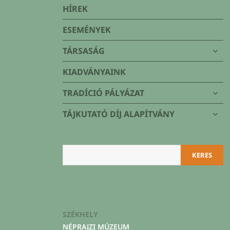
Társaság
HÍREK
ESEMÉNYEK
alme
TÁRSASÁG
szétn
KIADVÁNYAINK
alme
TRADÍCIÓ PÁLYÁZAT
szétn
alme
TÁJKUTATÓ DÍJ ALAPÍTVÁNY
szétn
Keresés
KERES
SZÉKHELY
NÉPRAJZI MÚZEUM