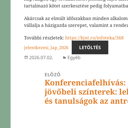
tartalmazó kötet szerkesztése pedig folyamatba
Akárcsak az elmúlt időszakban minden alkalomma
vállalja a házigazda szerepet, valamint a rende
nü
yitása
További részletek:
https://kjnt.ro/infoteka/368
LETÖLTÉS
jelentkezesi_lap_2026
nü
yitása
Közzétéve
Kategória
2026.07.02.
Egyéb
nü
BEJEGYZÉS
yitása
ELŐZŐ
NAVIGÁCIÓ
Konferenciafelhívás:
Korábbi
jövőbeli színterek: l
bejegyzések:
és tanulságok az ant