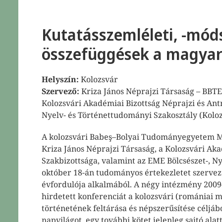
Kutatásszemléleti, -móds
összefüggések a magya
Helyszín:
Kolozsvár
Szervező:
Kriza János Néprajzi Társaság – BBT
Kolozsvári Akadémiai Bizottság Néprajzi és Antr
Nyelv- és Történettudományi Szakosztály (Koloz
A kolozsvári Babeş–Bolyai Tudományegyetem Ma
Kriza János Néprajzi Társaság, a Kolozsvári Aka
Szakbizottsága, valamint az EME Bölcsészet-, N
október 18-án tudományos értekezletet szerveze
évfordulója alkalmából. A négy intézmény 2009
hirdetett konferenciát a kolozsvári (romániai m
történetének feltárása és népszerűsítése céljáb
napvilágot, egy további kötet jelenleg sajtó alat