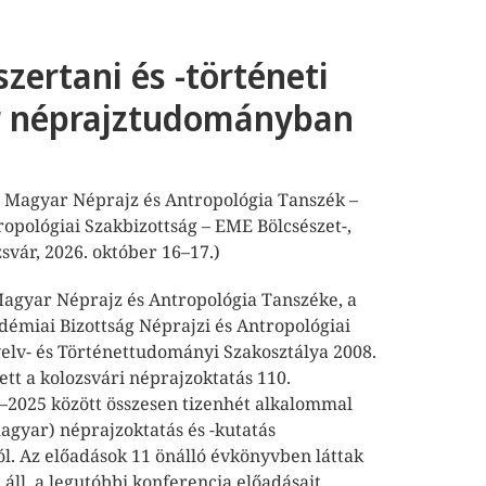
zertani és -történeti
r néprajztudományban
E Magyar Néprajz és Antropológia Tanszék –
opológiai Szakbizottság – EME Bölcsészet-,
svár, 2026. október 16–17.)
gyar Néprajz és Antropológia Tanszéke, a
démiai Bizottság Néprajzi és Antropológiai
yelv- és Történettudományi Szakosztálya 2008.
tt a kolozsvári néprajzoktatás 110.
–2025 között összesen tizenhét alkalommal
agyar) néprajzoktatás és -kutatás
ól. Az előadások 11 önálló évkönyvben láttak
t áll, a legutóbbi konferencia előadásait