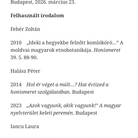
Budapest, 2026. március 23.
Felhasznált irodalom
Fehér Zoltán
2010 „Ideki a hegyekbe felnőtt komlókóró…” A
moldvai magyarok etnobotanikája.
Honismeret
39. 5. 88-90.
Halász Péter
2014
Hol ér véget a múlt…? Hat évtized a
honismeret szolgálatában
. Budapest
2023
„Azok vagyunk, akik vagyunk!” A magyar
nyelvterület keleti peremén
. Budapest
Iancu Laura