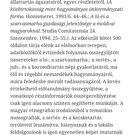
állattartás ágazatairól, egyes részleteiről. (
A
közbirtokosság mint hagyományos önkormányzati
forma.
Honismeret, 1991/6. 44–46.;
A ló és a
szarvasmarha gazdasági jelentősége a moldvai
magyaroknál.
Studia Comitatensia 24.
Szentendre, 1994. 25–35.). Az elkészült kötet 500
oldalon tárja elénk az elsősorban terepen,
adatközlőktől évtizedek folyamán összegyűjtött
ismereteket a ló-, a szarvasmarha-, a sertés-, a
juh-, és a baromfitartás népi gyakorlatáról, ma
élő és régebbi nemzedékek hagyományairól,
mára feledésbe merült tudásanyagáról. A kevés
értékelhető előtanulmány összegyűjtése, a
vonatkozó részinformációk összegereblyézése
csak igen alacsony szinten segíthette munkáját. A
magyar etnográfiai irodalomból a tematikus
monográfiák, a sertés- és a kecsketartás
területeit leszámítva, hiányoznak és a lokális
feldolgozások is igen egyenetlen képet mutatnak.