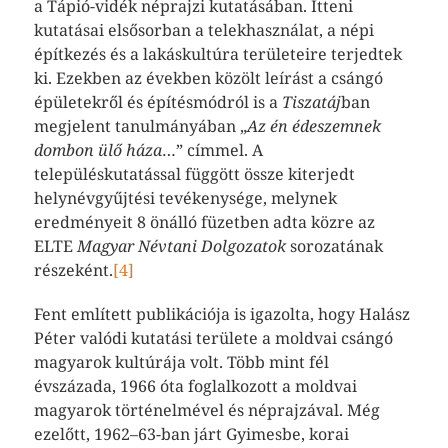
a Tápió-vidék néprajzi kutatásában. Itteni
kutatásai elsősorban a telekhasználat, a népi
építkezés és a lakáskultúra területeire terjedtek
ki. Ezekben az években közölt leírást a csángó
épületekről és építésmódról is a
Tiszatáj
ban
megjelent tanulmányában „
Az én édeszemnek
dombon ülő háza
…” címmel. A
településkutatással függött össze kiterjedt
helynévgyűjtési tevékenysége, melynek
eredményeit 8 önálló füzetben adta közre az
ELTE
Magyar Névtani Dolgozatok
sorozatának
részeként.
[4]
Fent említett publikációja is igazolta, hogy Halász
Péter valódi kutatási területe a moldvai csángó
magyarok kultúrája volt. Több mint fél
évszázada, 1966 óta foglalkozott a moldvai
magyarok történelmével és néprajzával. Még
ezelőtt, 1962–63-ban járt Gyimesbe, korai