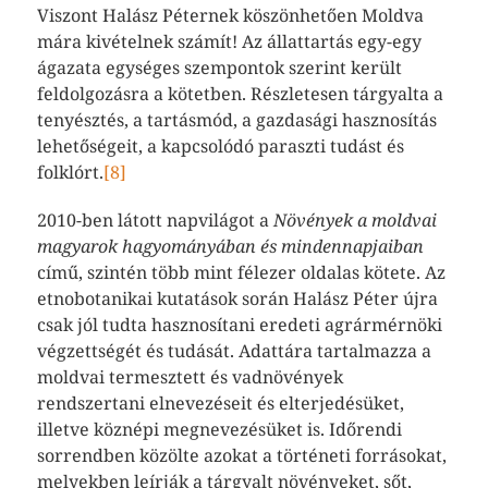
Viszont Halász Péternek köszönhetően Moldva
mára kivételnek számít! Az állattartás egy-egy
ágazata egységes szempontok szerint került
feldolgozásra a kötetben. Részletesen tárgyalta a
tenyésztés, a tartásmód, a gazdasági hasznosítás
lehetőségeit, a kapcsolódó paraszti tudást és
folklórt.
[8]
2010-ben látott napvilágot a
Növények a moldvai
magyarok hagyományában és mindennapjaiban
című, szintén több mint félezer oldalas kötete. Az
etnobotanikai kutatások során Halász Péter újra
csak jól tudta hasznosítani eredeti agrármérnöki
végzettségét és tudását. Adattára tartalmazza a
moldvai termesztett és vadnövények
rendszertani elnevezéseit és elterjedésüket,
illetve köznépi megnevezésüket is. Időrendi
sorrendben közölte azokat a történeti forrásokat,
melyekben leírják a tárgyalt növényeket, sőt,