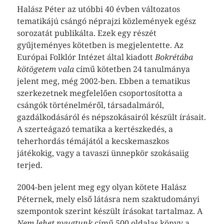
Halász Péter az utóbbi 40 évben változatos
tematikájú csángó néprajzi közlemények egész
sorozatát publikálta. Ezek egy részét
gyűjteményes kötetben is megjelentette. Az
Európai Folklór Intézet által kiadott
Bokrétába
kötögetem vala
című kötetben 24 tanulmánya
jelent meg, még 2002-ben. Ebben a tematikus
szerkezetnek megfelelően csoportosította a
csángók történelméről, társadalmáról,
gazdálkodásáról és népszokásairól készült írásait.
A szerteágazó tematika a kertészkedés, a
teherhordás témájától a kecskemaszkos
játékokig, vagy a tavaszi ünnepkör szokásaiig
terjed.
2004-ben jelent meg egy olyan kötete Halász
Péternek, mely első látásra nem szaktudományi
szempontok szerint készült írásokat tartalmaz. A
Nem lehet nyugtunk
című 500 oldalas könyv a