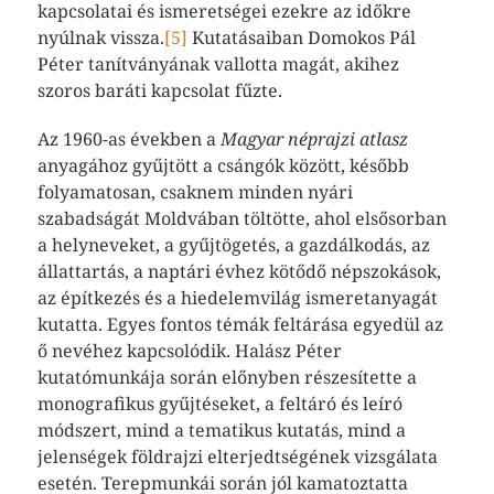
kapcsolatai és ismeretségei ezekre az időkre
nyúlnak vissza.
[5]
Kutatásaiban Domokos Pál
Péter tanítványának vallotta magát, akihez
szoros baráti kapcsolat fűzte.
Az 1960-as években a
Magyar néprajzi atlasz
anyagához gyűjtött a csángók között, később
folyamatosan, csaknem minden nyári
szabadságát Moldvában töltötte, ahol elsősorban
a helyneveket, a gyűjtögetés, a gazdálkodás, az
állattartás, a naptári évhez kötődő népszokások,
az építkezés és a hiedelemvilág ismeretanyagát
kutatta. Egyes fontos témák feltárása egyedül az
ő nevéhez kapcsolódik. Halász Péter
kutatómunkája során előnyben részesítette a
monografikus gyűjtéseket, a feltáró és leíró
módszert, mind a tematikus kutatás, mind a
jelenségek földrajzi elterjedtségének vizsgálata
esetén. Terepmunkái során jól kamatoztatta