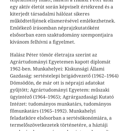
egy aktív életút során képviselt értékrend és a
kiterjedt társadalmi hálózat sikeres
működtetőjének elismerésével emlékezhetnek.
Emlékező írásomban néprajzkutatóként
elsősorban ezen szaktudomány szempontjaira
kívánom felhívni a figyelmet.
Halász Péter tömör életrajza szerint az
Agrártudományi Egyetemen kapott diplomát
1962-ben. Munkahelyei: Kiskunsági Állami
Gazdaság: sertéstelepi brigádvezető (1962–1964)
Dömsödön, de már ott is néprajzi adatokat
gyűjtött; Agrártudományi Egyetem: műszaki
ügyintéző (1964–1965); Agrárgazdasági Kutató
Intézet: tudományos munkatárs, tudományos
főmunkatárs (1965–1992). Munkahelyi
feladatköre elsősorban a sertésökonómiára, a
termelőszövetkezetek történetére, a háztáji