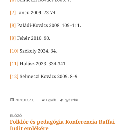
[7]
Iancu 2009. 73-74.
[8]
Paládi-Kovács 2008. 109–111.
[9]
Fehér 2010. 90.
[10]
Székely 2024. 34.
[11]
Halász 2023. 334-341.
[12]
Selmeczi Kovács 2009. 8–9.
Közzétéve
Kategória
Címke
2026.03.23.
Egyéb
gyászhír
BEJEGYZÉS
ELŐZŐ
Folklór és pedagógia Konferencia Raffai
Korábbi
NAVIGÁCIÓ
Judit emlékére
bejegyzések: