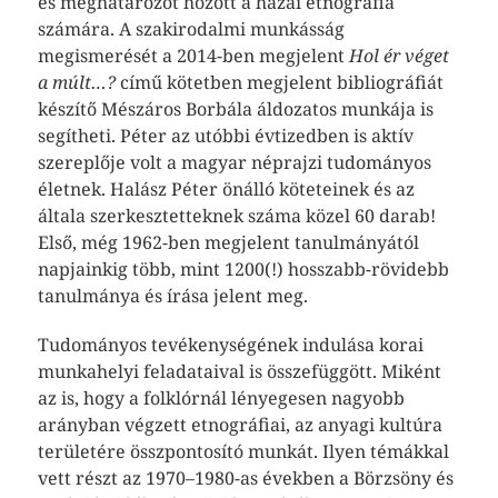
és meghatározót hozott a hazai etnográfia
számára. A szakirodalmi munkásság
megismerését a 2014-ben megjelent
Hol ér véget
a múlt…?
című kötetben megjelent bibliográfiát
készítő Mészáros Borbála áldozatos munkája is
segítheti. Péter az utóbbi évtizedben is aktív
szereplője volt a magyar néprajzi tudományos
életnek. Halász Péter önálló köteteinek és az
általa szerkesztetteknek száma közel 60 darab!
Első, még 1962-ben megjelent tanulmányától
napjainkig több, mint 1200(!) hosszabb-rövidebb
tanulmánya és írása jelent meg.
Tudományos tevékenységének indulása korai
munkahelyi feladataival is összefüggött. Miként
az is, hogy a folklórnál lényegesen nagyobb
arányban végzett etnográfiai, az anyagi kultúra
területére összpontosító munkát. Ilyen témákkal
vett részt az 1970–1980-as években a Börzsöny és