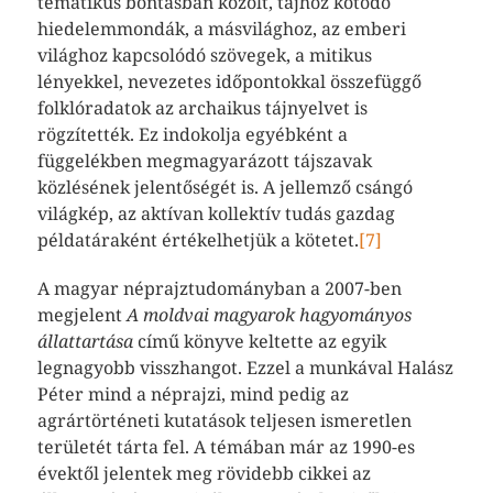
tematikus bontásban közölt, tájhoz kötődő
hiedelemmondák, a másvilághoz, az emberi
világhoz kapcsolódó szövegek, a mitikus
lényekkel, nevezetes időpontokkal összefüggő
folklóradatok az archaikus tájnyelvet is
rögzítették. Ez indokolja egyébként a
függelékben megmagyarázott tájszavak
közlésének jelentőségét is. A jellemző csángó
világkép, az aktívan kollektív tudás gazdag
példatáraként értékelhetjük a kötetet.
[7]
A magyar néprajztudományban a 2007-ben
megjelent
A moldvai magyarok hagyományos
állattartása
című könyve keltette az egyik
legnagyobb visszhangot. Ezzel a munkával Halász
Péter mind a néprajzi, mind pedig az
agrártörténeti kutatások teljesen ismeretlen
területét tárta fel. A témában már az 1990-es
évektől jelentek meg rövidebb cikkei az