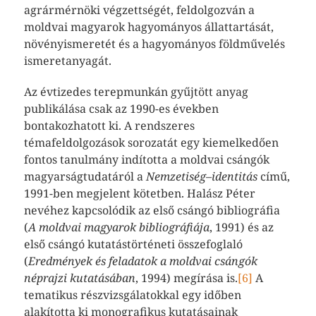
agrármérnöki végzettségét, feldolgozván a
moldvai magyarok hagyományos állattartását,
növényismeretét és a hagyományos földművelés
ismeretanyagát.
Az évtizedes terepmunkán gyűjtött anyag
publikálása csak az 1990-es években
bontakozhatott ki. A rendszeres
témafeldolgozások sorozatát egy kiemelkedően
fontos tanulmány indította a moldvai csángók
magyarságtudatáról a
Nemzetiség–identitás
című,
1991-ben megjelent kötetben. Halász Péter
nevéhez kapcsolódik az első csángó bibliográfia
(
A moldvai magyarok bibliográfiája
, 1991) és az
első csángó kutatástörténeti összefoglaló
(
Eredmények és feladatok a moldvai csángók
néprajzi kutatásában
, 1994) megírása is.
[6]
A
tematikus részvizsgálatokkal egy időben
alakította ki monografikus kutatásainak