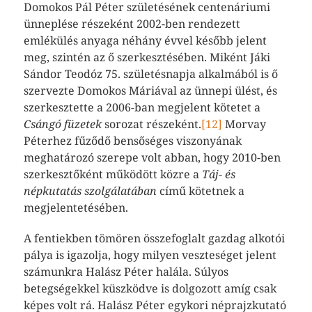
Domokos Pál Péter születésének centenáriumi
ünneplése részeként 2002-ben rendezett
emlékülés anyaga néhány évvel később jelent
meg, szintén az ő szerkesztésében. Miként Jáki
Sándor Teodóz 75. születésnapja alkalmából is ő
szervezte Domokos Máriával az ünnepi ülést, és
szerkesztette a 2006-ban megjelent kötetet a
Csángó füzetek
sorozat részeként.
[12]
Morvay
Péterhez fűződő bensőséges viszonyának
meghatározó szerepe volt abban, hogy 2010-ben
szerkesztőként működött közre a
Táj- és
népkutatás szolgálatában
című kötetnek a
megjelentetésében.
A fentiekben tömören összefoglalt gazdag alkotói
pálya is igazolja, hogy milyen veszteséget jelent
számunkra Halász Péter halála. Súlyos
betegségekkel küszködve is dolgozott amíg csak
képes volt rá. Halász Péter egykori néprajzkutató