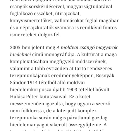
csángók sorskérdéseivel, magyarságtudatával
foglalkozó esszéket, útirajzokat,
könyvismertetőket, vallomásokat foglal magában
és a néprajzkutatók számára is rendkívül fontos
ismereteket dolgoz fel.
2005-ben jelent meg
A moldvai csángó magyarok
hiedelmei
című monográfiája. A kultúrát a maga
komplexitásában megfigyelő módszerének,
valamint a több évtizeden át tartó rendszeres
terepmunkájának eredményeképpen, Bosnyák
Sándor 1914 tételből álló moldvai
hiedelemkorpusza újabb 1903 tétellel bővült
Halász Péter kutatásaival. Ez a kötet
messzemenően igazolta, hogy ugyan a szerző
nem folklorista, de a kiterjedt komplex
terepmunka során mégis páratlanul gazdag
hiedelemanyagot sikerült összegyűjtenie. A