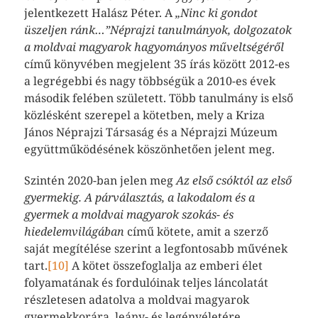
jelentkezett Halász Péter. A
„Ninc ki gondot
üszeljen ránk…”Néprajzi tanulmányok, dolgozatok
a moldvai magyarok hagyományos műveltségéről
című könyvében megjelent 35 írás között 2012-es
a legrégebbi és nagy többségük a 2010-es évek
második felében született. Több tanulmány is első
közlésként szerepel a kötetben, mely a Kriza
János Néprajzi Társaság és a Néprajzi Múzeum
együttműködésének köszönhetően jelent meg.
Szintén 2020-ban jelen meg
Az első csóktól az első
gyermekig. A párválasztás, a lakodalom és a
gyermek a moldvai magyarok szokás- és
hiedelemvilágában
című kötete, amit a szerző
saját megítélése szerint a legfontosabb művének
tart.
[10]
A kötet összefoglalja az emberi élet
folyamatának és fordulóinak teljes láncolatát
részletesen adatolva a moldvai magyarok
gyermekkorára, leány- és legényéletére,