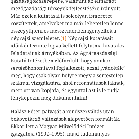
gazdaságok szerepére, valamint az elmaradt
mezőgazdasági térségek fejlesztésére irányult.
Már ezek a kutatásai is sok olyan ismeretet
rögzítettek, amelyeket ma már lehetetlen lenne
összegyűjteni és messzemenően igényelték a
néprajzi szemléletet.
[1]
Néprajzi kutatásait
időnként szinte lopva kellett folytatnia hivatalos
feladatainak árnyékában. Az Agrárgazdasági
Kutató Intézetben előfordult, hogy amikor
sertésökonómiával foglalkozott, azzal „vádolták”
meg, hogy csak olyan helyre megy a sertéstelep
szakmai vizsgálatára, ahol reformátusok laknak,
mert ott van kopjafa, és egyúttal azt is le tudja
fényképezni meg dokumentálni!
Halász Péter pályáját a rendszerváltás után
bekövetkező változások alapvetően formálták.
Ekkor lett a Magyar Művelődési Intézet
igazgatója (1992–1995), majd tudományos