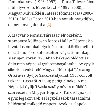
főmunkatársa (1996–1997), a Duna Televízióban
műhelyvezető, főszerkesztő (1997–2000), a
Magyar Művelődési Intézet főtanácsosa (2000–
2010). Halász Péter 2010-ben vonult nyugdíjba,
de nem nyugalomba.
[2]
A Magyar Néprajzi Társaság elnökeként,
számomra különösen fontos Halász Péternek a
hivatalos munkahelyek és munkakörök mellett
önzetlenül és elkötelezetten végzett munkája.
Már igen korán, 1960-ban bekapcsolódott az
önkéntes néprajzi gyűjtőmozgalomba. Az egyik
sikerkorszakát élő Magyar Néprajzi Társaság
Önkéntes Gyűjtő Szakosztályának 1968-tól volt
titkára, 1989-től 2009-ig pedig elnöke. A ma
Néprajzi Gyűjtő Szakosztály néven működő
szervezete a Magyar Néprajzi Társaságnak az
egyik legaktívabb és legszélesebb társadalmi
hálózattal működő csoport. Azok az alapok,