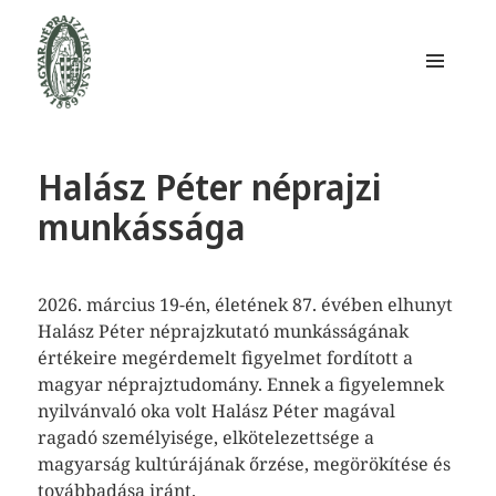
MENÜ
ÉS
WIDGETEK
Magyar Néprajzi Társaság
Halász Péter néprajzi
munkássága
2026. március 19-én, életének 87. évében elhunyt
Halász Péter néprajzkutató munkásságának
értékeire megérdemelt figyelmet fordított a
magyar néprajztudomány. Ennek a figyelemnek
nyilvánvaló oka volt Halász Péter magával
ragadó személyisége, elkötelezettsége a
magyarság kultúrájának őrzése, megörökítése és
továbbadása iránt.