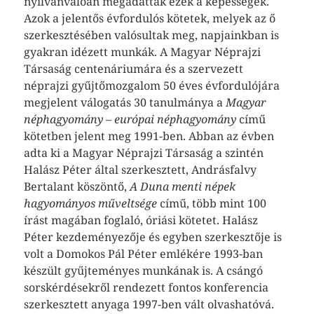
nyilvánvalóan megadattak ezek a képességek.
Azok a jelentős évfordulós kötetek, melyek az ő
szerkesztésében valósultak meg, napjainkban is
gyakran idézett munkák. A Magyar Néprajzi
Társaság centenáriumára és a szervezett
néprajzi gyűjtőmozgalom 50 éves évfordulójára
megjelent válogatás 30 tanulmánya a
Magyar
néphagyomány – európai néphagyomány
című
kötetben jelent meg 1991-ben. Abban az évben
adta ki a Magyar Néprajzi Társaság a szintén
Halász Péter által szerkesztett, Andrásfalvy
Bertalant köszöntő,
A Duna menti népek
hagyományos műveltsége
című, több mint 100
írást magában foglaló, óriási kötetet. Halász
Péter kezdeményezője és egyben szerkesztője is
volt a Domokos Pál Péter emlékére 1993-ban
készült gyűjteményes munkának is. A csángó
sorskérdésekről rendezett fontos konferencia
szerkesztett anyaga 1997-ben vált olvashatóvá.