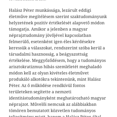
Halász Péter munkássága, lezárult eddigi
életműve megítélésem szerint szaktudományunk
helyzetének pozitív értékelését alapvető módon
támogatja. Amikor a jelenben a magyar
néprajztudomány jövőjével kapcsolatban
felmerülő, esetenként igen éles kérdésekre
keressük a válaszokat, rendszerint szóba kerül a
társadalmi hasznosság, a beágyazottság
értékelése. Meggyőződésem, hogy a tudományos
arisztokratizmus hibás szemléletét meghaladó
módon kell az olyan kivételes életművet
produkáló alkotókra tekintenünk, mint Halász
Péter. Az ő működése rendkívül fontos
területeken segítette a nemzeti
identitástudományként meghatározható magyar
néprajzot. Művelői nemcsak az alábbiakban
tömören bemutatott közvetlen tudományos
teljesítmény miatt, hanem a Halász Péter által