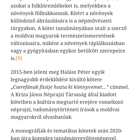
azokat a folklóremlékeket is, melyekben a
növények fölbukkannak. Kitért a növények
különböző ábrázolására is a népművészeti
tárgyakon. A kötet tanulmányában utalt a szerző
a moldvai magyarok természetismeretének
változásaira, miként a növények táplálkozásban
vagy a gyógyításban egykor betöltött szerepeire
is.
[9]
2015-ben jelent meg Halász Péter egyik
legnagyobb érdeklődést kiváltó kötete
„
Cserefának füstje hozta ki könnyvemet…
” címmel.
A Kriza János Néprajzi Társaság által kiadott
kötetben a kultúra megtartó erejére vonatkozó
néprajzi, tudománytörténeti írások a moldvai
magyarokról olvashatóak.
A monográfiák és tematikus kötetek után 2020-
ban újra komplex tanulmánygyűjteménnyel