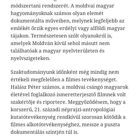
módszertani rendszerét. A moldvai magyar
hagyományoknak számos olyan elemét
dokumentálta műveiben, melynek legfeljebb az
emlékét őrzik egyes erdélyi vagy alföldi magyar
tájakon. Természetesen szólt olyanokról is,
amelyek Moldván kívül sehol másutt nem
találhatóak a magyar nyelvterületen és
nyelvszigeteken.
Szaktudományunk időnként még mindig nem
értékeli megfelelően a filmes tevékenységet.
Halász Péter számos, a moldvai csángó magyarok
életével foglalkozó ismeretterjesztő filmnek volt
szakértője és riportere. Meggyőződésem, hogy a
korszerű, 21. századi néprajzi-antropológiai
kutatótevékenység rendkívül szorosan kötődik a
filmes alkotótevékenységhez, messze a puszta
dokumentálás szintjén túl is.