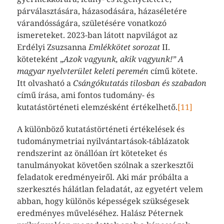
párválasztására, házasodására, házaséletére
várandósságára, születésére vonatkozó
ismereteket. 2023-ban látott napvilágot az
Erdélyi Zsuzsanna
Emlékkötet sorozat
II.
köteteként „
Azok vagyunk, akik vagyunk!” A
magyar nyelvterület keleti peremén
című kötete.
Itt olvasható a
Csángókutatás tilosban és szabadon
című írása, ami fontos tudomány- és
kutatástörténeti elemzésként értékelhető.
[11]
A különböző kutatástörténeti értékelések és
tudománymetriai nyilvántartások-táblázatok
rendszerint az önállóan írt köteteket és
tanulmányokat követően szólnak a szerkesztői
feladatok eredményeiről. Aki már próbálta a
szerkesztés hálátlan feladatát, az egyetért velem
abban, hogy különös képességek szükségesek
eredményes műveléséhez. Halász Péternek