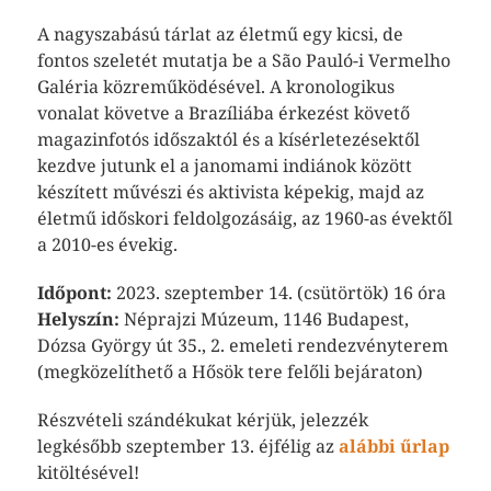
A nagyszabású tárlat az életmű egy kicsi, de
fontos szeletét mutatja be a São Pauló-i Vermelho
Galéria közreműködésével. A kronologikus
vonalat követve a Brazíliába érkezést követő
magazinfotós időszaktól és a kísérletezésektől
kezdve jutunk el a janomami indiánok között
készített művészi és aktivista képekig, majd az
életmű időskori feldolgozásáig, az 1960-as évektől
a 2010-es évekig.
Időpont:
2023. szeptember 14. (csütörtök) 16 óra
Helyszín:
Néprajzi Múzeum, 1146 Budapest,
Dózsa György út 35., 2. emeleti rendezvényterem
(megközelíthető a Hősök tere felőli bejáraton)
Részvételi szándékukat kérjük, jelezzék
legkésőbb szeptember 13. éjfélig az
alábbi űrlap
kitöltésével!