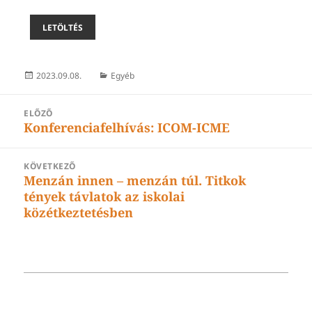
LETÖLTÉS
Közzétéve
Kategória
2023.09.08.
Egyéb
BEJEGYZÉS
ELŐZŐ
Konferenciafelhívás: ICOM-ICME
Korábbi
NAVIGÁCIÓ
bejegyzések:
KÖVETKEZŐ
Menzán innen – menzán túl. Titkok
Következő
tények távlatok az iskolai
bejegyzések:
közétkeztetésben