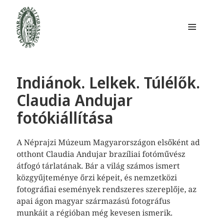
MENÜ
ÉS
WIDGETEK
Magyar Néprajzi Társaság
Indiánok. Lelkek. Túlélők.
Claudia Andujar
fotókiállítása
A Néprajzi Múzeum Magyarországon elsőként ad
otthont Claudia Andujar brazíliai fotóművész
átfogó tárlatának. Bár a világ számos ismert
közgyűjteménye őrzi képeit, és nemzetközi
fotográfiai események rendszeres szereplője, az
apai ágon magyar származású fotográfus
munkáit a régióban még kevesen ismerik.