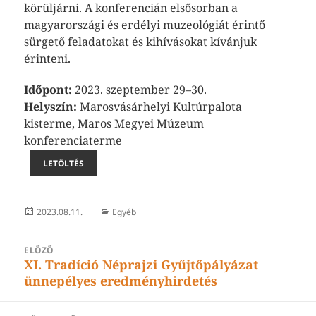
körüljárni. A konferencián elsősorban a
magyarországi és erdélyi muzeológiát érintő
sürgető feladatokat és kihívásokat kívánjuk
érinteni.
Időpont:
2023. szeptember 29–30.
Helyszín:
Marosvásárhelyi Kultúrpalota
kisterme, Maros Megyei Múzeum
konferenciaterme
LETÖLTÉS
Közzétéve
Kategória
2023.08.11.
Egyéb
BEJEGYZÉS
ELŐZŐ
XI. Tradíció Néprajzi Gyűjtőpályázat
Korábbi
NAVIGÁCIÓ
ünnepélyes eredményhirdetés
bejegyzések: