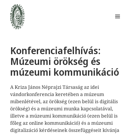
MENÜ
ÉS
WIDGETEK
Magyar Néprajzi Társaság
Konferenciafelhívás:
Múzeumi örökség és
múzeumi kommunikáció
A Kriza János Néprajzi Társaság az idei
vándorkonferencia keretében a múzeum
mibenlétével, az örökség (ezen belül is digitális
örökség) és a múzeumi munka kapcsolatával,
illetve a múzeumi kommunikáció (ezen belül is
főleg az online kommunikáció) és a múzeumi
digitalizáció kérdéseinek összefüggéseit kívánja