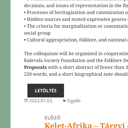
decisions, and issues of representation in the fie
• Processes of heritagization and canonization o
• Hidden sources and muted expressive genres o
• The criteria for marginalization or canonizatio
nü
yitása
social group
•
Cultural appropriation, folklore, and national 
nü
The colloquium will be organized in cooperatio
yitása
Kalevala Society Foundation and the Folklore De
nü
Proposals
with a short abstract of fewer than 
yitása
250 words, and a short biographical note shoul
LETÖLTÉS
Közzétéve
Kategória
2023.01.03.
Egyéb
BEJEGYZÉS
ELŐZŐ
NAVIGÁCIÓ
Kelet-Afrika – Tárgyi
Korábbi