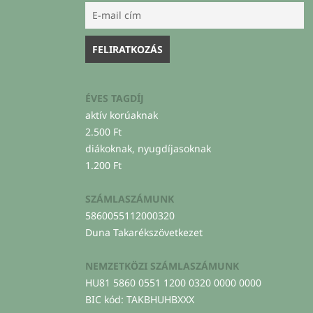
ÉVES TAGDÍJ
aktív korúaknak
2.500 Ft
diákoknak, nyugdíjasoknak
1.200 Ft
SZÁMLASZÁMUNK
5860055112000320
Duna Takarékszövetkezet
NEMZETKÖZI SZÁMLASZÁMUNK
HU81 5860 0551 1200 0320 0000 0000
BIC kód: TAKBHUHBXXX