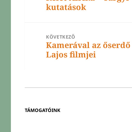
kutatások
bejegyzések:
KÖVETKEZŐ
Kamerával az őserdő
Következő
Lajos filmjei
bejegyzések:
TÁMOGATÓINK