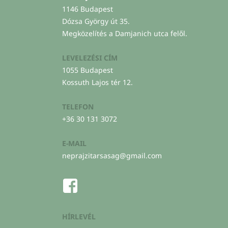
1146 Budapest
Dózsa György út 35.
Megközelítés a Damjanich utca felől.
LEVELEZÉSI CÍM
1055 Budapest
Kossuth Lajos tér 12.
TELEFON
+36 30 131 3072
E-MAIL
neprajzitarsasag@gmail.com
HÍRLEVÉL