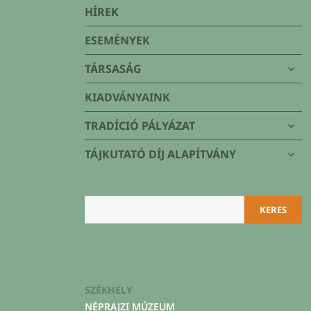
Társaság
HÍREK
ESEMÉNYEK
alme
TÁRSASÁG
szétn
KIADVÁNYAINK
alme
TRADÍCIÓ PÁLYÁZAT
szétn
alme
TÁJKUTATÓ DÍJ ALAPÍTVÁNY
szétn
Keresés
KERES
SZÉKHELY
NÉPRAJZI MÚZEUM