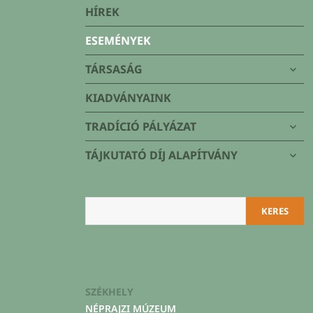
Társaság
HÍREK
ESEMÉNYEK
alme
TÁRSASÁG
szétn
KIADVÁNYAINK
alme
TRADÍCIÓ PÁLYÁZAT
szétn
alme
TÁJKUTATÓ DÍJ ALAPÍTVÁNY
szétn
Keresés
KERES
SZÉKHELY
NÉPRAJZI MÚZEUM