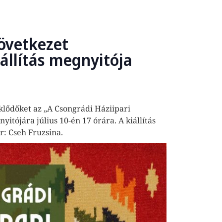
zövetkezet
állítás megnyitója
klődőket az „A Csongrádi Háziipari
yitójára július 10-én 17 órára. A kiállítás
r: Cseh Fruzsina.