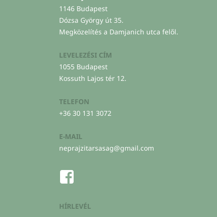
1146 Budapest
Dózsa György út 35.
Megközelítés a Damjanich utca felől.
LEVELEZÉSI CÍM
1055 Budapest
Kossuth Lajos tér 12.
TELEFON
+36 30 131 3072
E-MAIL
neprajzitarsasag@gmail.com
HÍRLEVÉL