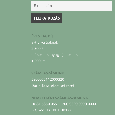
ÉVES TAGDÍJ
aktív korúaknak
2.500 Ft
diákoknak, nyugdíjasoknak
1.200 Ft
SZÁMLASZÁMUNK
5860055112000320
Duna Takarékszövetkezet
NEMZETKÖZI SZÁMLASZÁMUNK
HU81 5860 0551 1200 0320 0000 0000
BIC kód: TAKBHUHBXXX