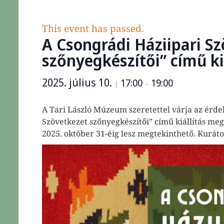
This event has passed.
A Csongrádi Háziipari S
szőnyegkészítői” című ki
2025. július 10.
17:00
19:00
|
–
A Tari László Múzeum szeretettel várja az érde
Szövetkezet szőnyegkészítői” című kiállítás megn
2025. október 31-éig lesz megtekinthető. Kuráto