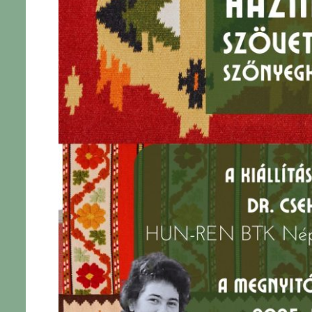
nü
yitása
nü
yitása
nü
yitása